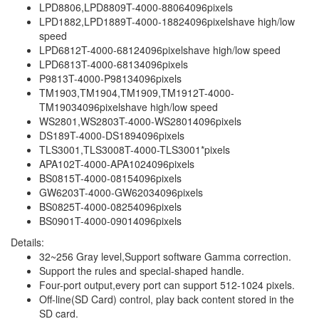
LPD8806,LPD8809T-4000-88064096pixels
LPD1882,LPD1889T-4000-18824096pixelshave high/low
speed
LPD6812T-4000-68124096pixelshave high/low speed
LPD6813T-4000-68134096pixels
P9813T-4000-P98134096pixels
TM1903,TM1904,TM1909,TM1912T-4000-
TM19034096pixelshave high/low speed
WS2801,WS2803T-4000-WS28014096pixels
DS189T-4000-DS1894096pixels
TLS3001,TLS3008T-4000-TLS3001*pixels
APA102T-4000-APA1024096pixels
BS0815T-4000-08154096pixels
GW6203T-4000-GW62034096pixels
BS0825T-4000-08254096pixels
BS0901T-4000-09014096pixels
Details:
32~256 Gray level,Support software Gamma correction.
Support the rules and special-shaped handle.
Four-port output,every port can support 512-1024 pixels.
Off-line(SD Card) control, play back content stored in the
SD card.