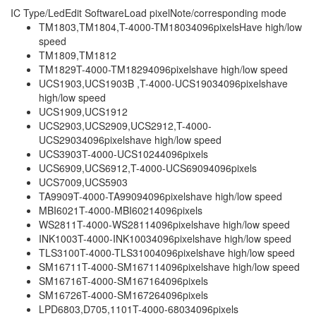
IC Type/LedEdit SoftwareLoad pixelNote/corresponding mode
TM1803,TM1804,T-4000-TM18034096pixelsHave high/low
speed
TM1809,TM1812
TM1829T-4000-TM18294096pixelshave high/low speed
UCS1903,UCS1903B ,T-4000-UCS19034096pixelshave
high/low speed
UCS1909,UCS1912
UCS2903,UCS2909,UCS2912,T-4000-
UCS29034096pixelshave high/low speed
UCS3903T-4000-UCS10244096pixels
UCS6909,UCS6912,T-4000-UCS69094096pixels
UCS7009,UCS5903
TA9909T-4000-TA99094096pixelshave high/low speed
MBI6021T-4000-MBI60214096pixels
WS2811T-4000-WS28114096pixelshave high/low speed
INK1003T-4000-INK10034096pixelshave high/low speed
TLS3100T-4000-TLS31004096pixelshave high/low speed
SM16711T-4000-SM167114096pixelshave high/low speed
SM16716T-4000-SM167164096pixels
SM16726T-4000-SM167264096pixels
LPD6803,D705,1101T-4000-68034096pixels