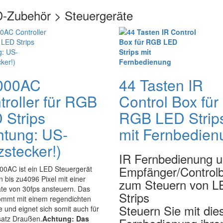
D-Zubehör > Steuergeräte
000AC
44 Tasten IR
troller für RGB
Control Box für
 Strips
RGB LED Strip
htung: US-
mit Fernbedien
zstecker!)
IR Fernbedienung 
Empfänger/Control
00AC ist ein LED Steuergerät
 bis zu4096 Pixel mit einer
zum Steuern von L
te von 30fps ansteuern. Das
Strips
ommt mit einem regendichten
Steuern Sie mit die
und eignet sich somit auch für
satz Draußen.
Achtung: Das