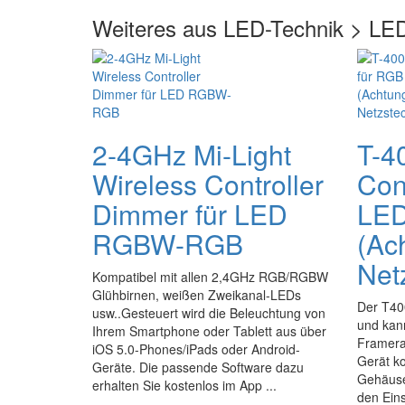
Weiteres aus LED-Technik > LE
2-4GHz Mi-Light
T-4
Wireless Controller
Con
Dimmer für LED
LED
RGBW-RGB
(Ac
Net
Kompatibel mit allen 2,4GHz RGB/RGBW
Glühbirnen, weißen Zweikanal-LEDs
Der T40
usw..Gesteuert wird die Beleuchtung von
und kann
Ihrem Smartphone oder Tablett aus über
Framera
iOS 5.0-Phones/iPads oder Android-
Gerät k
Geräte. Die passende Software dazu
Gehäuse 
erhalten Sie kostenlos im App ...
den Ein