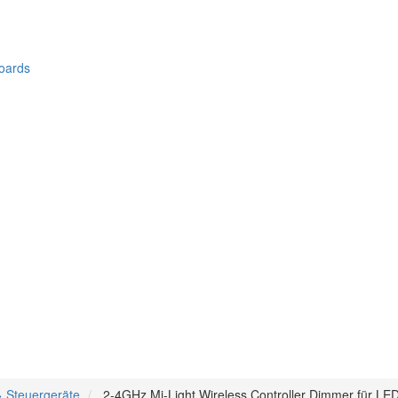
oards
 Steuergeräte
2-4GHz Mi-Light Wireless Controller Dimmer für 