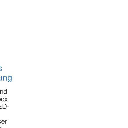
s
ung
und
box
ED-
ser