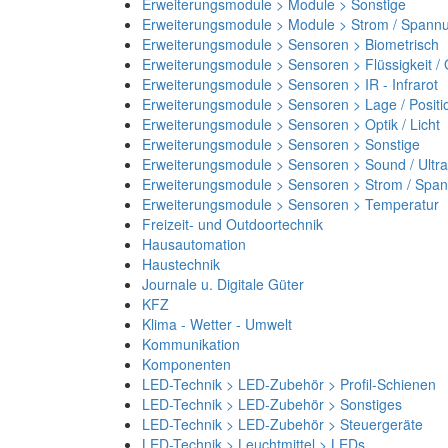
Erweiterungsmodule > Module > Sonstige
Erweiterungsmodule > Module > Strom / Spann
Erweiterungsmodule > Sensoren > Biometrisch
Erweiterungsmodule > Sensoren > Flüssigkeit /
Erweiterungsmodule > Sensoren > IR - Infrarot
Erweiterungsmodule > Sensoren > Lage / Positi
Erweiterungsmodule > Sensoren > Optik / Licht
Erweiterungsmodule > Sensoren > Sonstige
Erweiterungsmodule > Sensoren > Sound / Ultra
Erweiterungsmodule > Sensoren > Strom / Spa
Erweiterungsmodule > Sensoren > Temperatur
Freizeit- und Outdoortechnik
Hausautomation
Haustechnik
Journale u. Digitale Güter
KFZ
Klima - Wetter - Umwelt
Kommunikation
Komponenten
LED-Technik > LED-Zubehör > Profil-Schienen
LED-Technik > LED-Zubehör > Sonstiges
LED-Technik > LED-Zubehör > Steuergeräte
LED-Technik > Leuchtmittel > LEDs