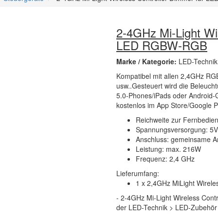
2-4GHz Mi-Light Wir
LED RGBW-RGB
Marke / Kategorie:
LED-Technik
Kompatibel mit allen 2,4GHz R
usw..Gesteuert wird die Beleuch
5.0-Phones/iPads oder Android-G
kostenlos im App Store/Google Pl
Reichweite zur Fernbedie
Spannungsversorgung: 5
Anschluss: gemeinsame 
Leistung: max. 216W
Frequenz: 2,4 GHz
Lieferumfang:
1 x 2,4GHz MiLight Wirel
- 2-4GHz Mi-Light Wireless Cont
der LED-Technik > LED-Zubehör 