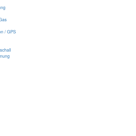
ung
 Gas
on / GPS
schall
nnung