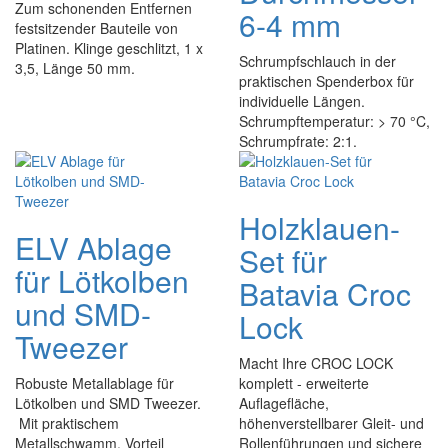
Zum schonenden Entfernen
6-4 mm
festsitzender Bauteile von
Platinen. Klinge geschlitzt, 1 x
Schrumpfschlauch in der
3,5, Länge 50 mm.
praktischen Spenderbox für
individuelle Längen.
Schrumpftemperatur: > 70 °C,
Schrumpfrate: 2:1.
Holzklauen-
ELV Ablage
Set für
für Lötkolben
Batavia Croc
und SMD-
Lock
Tweezer
Macht Ihre CROC LOCK
Robuste Metallablage für
komplett - erweiterte
Lötkolben und SMD Tweezer.
Auflagefläche,
Mit praktischem
höhenverstellbarer Gleit- und
Metallschwamm. Vorteil
Rollenführungen und sichere