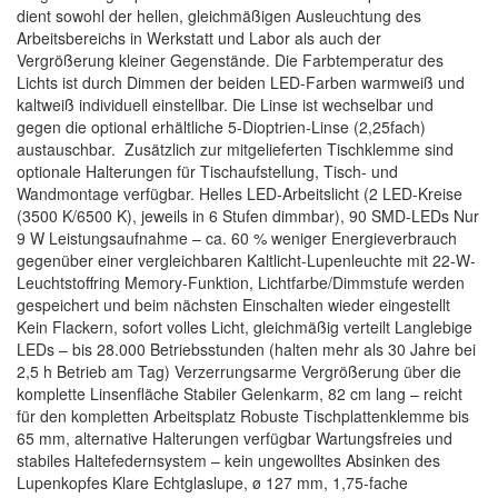
dient sowohl der hellen, gleichmäßigen Ausleuchtung des
Arbeitsbereichs in Werkstatt und Labor als auch der
Vergrößerung kleiner Gegenstände. Die Farbtemperatur des
Lichts ist durch Dimmen der beiden LED-Farben warmweiß und
kaltweiß individuell einstellbar. Die Linse ist wechselbar und
gegen die optional erhältliche 5-Dioptrien-Linse (2,25fach)
austauschbar. Zusätzlich zur mitgelieferten Tischklemme sind
optionale Halterungen für Tischaufstellung, Tisch- und
Wandmontage verfügbar. Helles LED-Arbeitslicht (2 LED-Kreise
(3500 K/6500 K), jeweils in 6 Stufen dimmbar), 90 SMD-LEDs Nur
9 W Leistungsaufnahme – ca. 60 % weniger Energieverbrauch
gegenüber einer vergleichbaren Kaltlicht-Lupenleuchte mit 22-W-
Leuchtstoffring Memory-Funktion, Lichtfarbe/Dimmstufe werden
gespeichert und beim nächsten Einschalten wieder eingestellt
Kein Flackern, sofort volles Licht, gleichmäßig verteilt Langlebige
LEDs – bis 28.000 Betriebsstunden (halten mehr als 30 Jahre bei
2,5 h Betrieb am Tag) Verzerrungsarme Vergrößerung über die
komplette Linsenfläche Stabiler Gelenkarm, 82 cm lang – reicht
für den kompletten Arbeitsplatz Robuste Tischplattenklemme bis
65 mm, alternative Halterungen verfügbar Wartungsfreies und
stabiles Haltefedernsystem – kein ungewolltes Absinken des
Lupenkopfes Klare Echtglaslupe, ø 127 mm, 1,75-fache