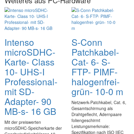
Weiteres aus PC-Hardware
Intenso
S-Conn
microSDHC-
Patchkabel-
Karte- Class
Cat- 6- S-
10- UHS-I
FTP- PIMF-
Professional-
halogenfrei-
mit SD-
grün- 10-0 m
Adapter- 90
Netzwerk-Patchkabel, Cat. 6,
MB-s- 16 GB
Gesamtschirmung als
Drahtgeflecht, Adernpaare
foliengeschirmt
Mit der preiswerten
Leistungsmerkmale:
microSDHC-Speicherkarte der
Spezifikation nach ISO IIEC