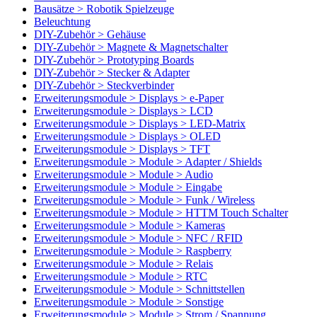
Bausätze > Robotik Spielzeuge
Beleuchtung
DIY-Zubehör > Gehäuse
DIY-Zubehör > Magnete & Magnetschalter
DIY-Zubehör > Prototyping Boards
DIY-Zubehör > Stecker & Adapter
DIY-Zubehör > Steckverbinder
Erweiterungsmodule > Displays > e-Paper
Erweiterungsmodule > Displays > LCD
Erweiterungsmodule > Displays > LED-Matrix
Erweiterungsmodule > Displays > OLED
Erweiterungsmodule > Displays > TFT
Erweiterungsmodule > Module > Adapter / Shields
Erweiterungsmodule > Module > Audio
Erweiterungsmodule > Module > Eingabe
Erweiterungsmodule > Module > Funk / Wireless
Erweiterungsmodule > Module > HTTM Touch Schalter
Erweiterungsmodule > Module > Kameras
Erweiterungsmodule > Module > NFC / RFID
Erweiterungsmodule > Module > Raspberry
Erweiterungsmodule > Module > Relais
Erweiterungsmodule > Module > RTC
Erweiterungsmodule > Module > Schnittstellen
Erweiterungsmodule > Module > Sonstige
Erweiterungsmodule > Module > Strom / Spannung