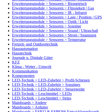
Erweiterungsmodule > Sensoren > Biometrisch
Erweiterungsmodule > Sensoren > Flüssigkeit / Gas
Erweiterungsmodule > Sensoren > IR - Infrarot
Erweiterungsmodule > Sensoren > Lage / Position / GPS
Erweiterungsmodule > Sensoren > Optik / Licht
Erweiterungsmodule > Sensoren > Sonstige
Erweiterungsmodule > Sensoren > Sound / Ultraschall
Erweiterungsmodule > Sensoren > Strom / Spannung
Erweiterungsmodule > Sensoren > Temperatur
Freizeit- und Outdoortechnik
Hausautomation
Haustechnik
Journale u. Digitale Güter
KFZ
Klima - Wetter - Umwelt
Kommunikation
Komponenten
LED-Technik > LED-Zubehör > Profil-Schienen
LED-Technik > LED-Zubehör > Sonstiges
LED-Technik > LED-Zubehör > Steuergeräte
LED-Technik > Leuchtmittel > LEDs
LED-Technik > Leuchtmittel > Strips
Mainboards > Andere
Mainboards > Arduino
Mainboards > ESP32 & ESP8266 Entwicklungsboards