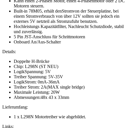
Kann einen 2-Phasen Motor, einen 4-Phasenmotor oder 2 DC
Motoren steuern.
Built-in 78M05, erhält denStromvon der Steuerplatine, bei
einem Stromverbrauch von über 12V sollten sie jedoch ein
externes 5V netzteil als Stromzufuhr benutzen.
Hochleistungs Kapazitätfilter, Nachleucht Schutzdiode, stabil
und zuverlässig.
5 Pin JST-Anschluss für Schrittmotoren
Onboard An/Aus-Schalter
Details:
Doppelte H-Brücke
Chip: L298N (ST NEU)
LogikSpannung: 5V
Treiber Spannung: 5V-35V
LogikStrom: 0mA-36mA
Treiber Strom: 2A(MAX single bridge)
Maximale Leistung: 20W
Abmessungen:48x 43 x 33mm
Lieferumfang:
1 x L298N Motortreiber wie abgebildet.
Links: