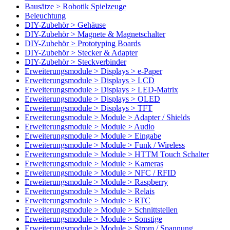
Bausätze > Robotik Spielzeuge
Beleuchtung
DIY-Zubehör > Gehäuse
DIY-Zubehör > Magnete & Magnetschalter
DIY-Zubehör > Prototyping Boards
DIY-Zubehör > Stecker & Adapter
DIY-Zubehör > Steckverbinder
Erweiterungsmodule > Displays > e-Paper
Erweiterungsmodule > Displays > LCD
Erweiterungsmodule > Displays > LED-Matrix
Erweiterungsmodule > Displays > OLED
Erweiterungsmodule > Displays > TFT
Erweiterungsmodule > Module > Adapter / Shields
Erweiterungsmodule > Module > Audio
Erweiterungsmodule > Module > Eingabe
Erweiterungsmodule > Module > Funk / Wireless
Erweiterungsmodule > Module > HTTM Touch Schalter
Erweiterungsmodule > Module > Kameras
Erweiterungsmodule > Module > NFC / RFID
Erweiterungsmodule > Module > Raspberry
Erweiterungsmodule > Module > Relais
Erweiterungsmodule > Module > RTC
Erweiterungsmodule > Module > Schnittstellen
Erweiterungsmodule > Module > Sonstige
Erweiterungsmodule > Module > Strom / Spannung