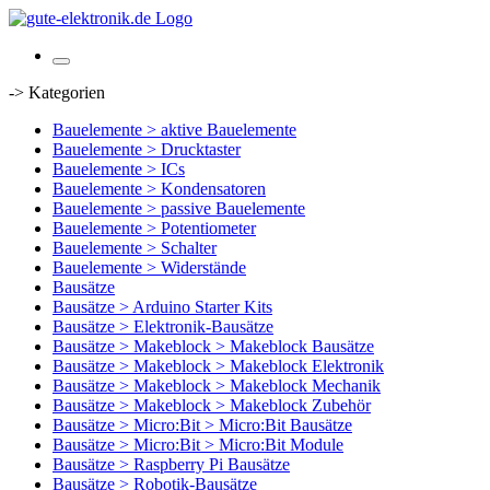
-> Kategorien
Bauelemente > aktive Bauelemente
Bauelemente > Drucktaster
Bauelemente > ICs
Bauelemente > Kondensatoren
Bauelemente > passive Bauelemente
Bauelemente > Potentiometer
Bauelemente > Schalter
Bauelemente > Widerstände
Bausätze
Bausätze > Arduino Starter Kits
Bausätze > Elektronik-Bausätze
Bausätze > Makeblock > Makeblock Bausätze
Bausätze > Makeblock > Makeblock Elektronik
Bausätze > Makeblock > Makeblock Mechanik
Bausätze > Makeblock > Makeblock Zubehör
Bausätze > Micro:Bit > Micro:Bit Bausätze
Bausätze > Micro:Bit > Micro:Bit Module
Bausätze > Raspberry Pi Bausätze
Bausätze > Robotik-Bausätze