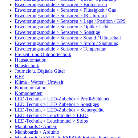
Erweiterungsmodule > Sensoren > Biometrisch
Erweiterungsmodule > Sensoren > Flüssigkeit / Gas
Erweiterungsmodule > Sensoren > IR - Infrarot
Erweiterungsmodule > Sensoren > Lage / Position / GPS
Erweiterungsmodule > Sensoren > Optik / Licht
Erweiterungsmodule > Sensoren > Sonstige
Erweiterungsmodule > Sensoren > Sound / Ultraschall
Erweiterungsmodule > Sensoren > Strom / Spannung
Erweiterungsmodule > Sensoren > Temperatur
Freizeit- und Outdoortechnik
Hausautomation
Haustechnik
Journale u. Digitale Güter
KFZ
Klima - Wetter - Umwelt
Kommunikation
Komponenten
LED-Technik > LED-Zubehör > Profil-Schienen
LED-Technik > LED-Zubehör > Sonstiges
LED-Technik > LED-Zubehör > Steuergeräte
LED-Technik > Leuchtmittel > LEDs
LED-Technik > Leuchtmittel > Strips
Mainboards > Andere
Mainboards > Arduino
Mainboards > ESP32 & ESP8266 Entwicklungsboards