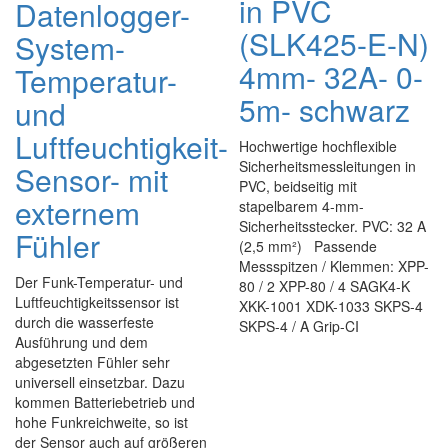
in PVC
Datenlogger-
(SLK425-E-N)
System-
4mm- 32A- 0-
Temperatur-
5m- schwarz
und
Luftfeuchtigkeit-
Hochwertige hochflexible
Sicherheitsmessleitungen in
Sensor- mit
PVC, beidseitig mit
externem
stapelbarem 4-mm-
Sicherheitsstecker. PVC: 32 A
Fühler
(2,5 mm²) Passende
Messspitzen / Klemmen: XPP-
Der Funk-Temperatur- und
80 / 2 XPP-80 / 4 SAGK4-K
Luftfeuchtigkeitssensor ist
XKK-1001 XDK-1033 SKPS-4
durch die wasserfeste
SKPS-4 / A Grip-CI
Ausführung und dem
abgesetzten Fühler sehr
universell einsetzbar. Dazu
kommen Batteriebetrieb und
hohe Funkreichweite, so ist
der Sensor auch auf größeren