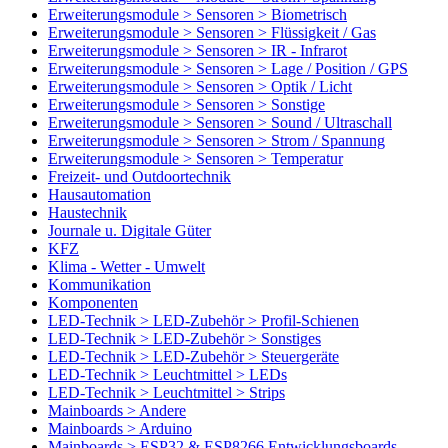
Erweiterungsmodule > Sensoren > Biometrisch
Erweiterungsmodule > Sensoren > Flüssigkeit / Gas
Erweiterungsmodule > Sensoren > IR - Infrarot
Erweiterungsmodule > Sensoren > Lage / Position / GPS
Erweiterungsmodule > Sensoren > Optik / Licht
Erweiterungsmodule > Sensoren > Sonstige
Erweiterungsmodule > Sensoren > Sound / Ultraschall
Erweiterungsmodule > Sensoren > Strom / Spannung
Erweiterungsmodule > Sensoren > Temperatur
Freizeit- und Outdoortechnik
Hausautomation
Haustechnik
Journale u. Digitale Güter
KFZ
Klima - Wetter - Umwelt
Kommunikation
Komponenten
LED-Technik > LED-Zubehör > Profil-Schienen
LED-Technik > LED-Zubehör > Sonstiges
LED-Technik > LED-Zubehör > Steuergeräte
LED-Technik > Leuchtmittel > LEDs
LED-Technik > Leuchtmittel > Strips
Mainboards > Andere
Mainboards > Arduino
Mainboards > ESP32 & ESP8266 Entwicklungsboards