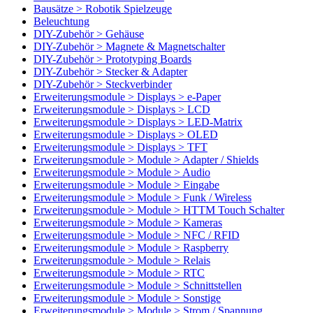
Bausätze > Robotik Spielzeuge
Beleuchtung
DIY-Zubehör > Gehäuse
DIY-Zubehör > Magnete & Magnetschalter
DIY-Zubehör > Prototyping Boards
DIY-Zubehör > Stecker & Adapter
DIY-Zubehör > Steckverbinder
Erweiterungsmodule > Displays > e-Paper
Erweiterungsmodule > Displays > LCD
Erweiterungsmodule > Displays > LED-Matrix
Erweiterungsmodule > Displays > OLED
Erweiterungsmodule > Displays > TFT
Erweiterungsmodule > Module > Adapter / Shields
Erweiterungsmodule > Module > Audio
Erweiterungsmodule > Module > Eingabe
Erweiterungsmodule > Module > Funk / Wireless
Erweiterungsmodule > Module > HTTM Touch Schalter
Erweiterungsmodule > Module > Kameras
Erweiterungsmodule > Module > NFC / RFID
Erweiterungsmodule > Module > Raspberry
Erweiterungsmodule > Module > Relais
Erweiterungsmodule > Module > RTC
Erweiterungsmodule > Module > Schnittstellen
Erweiterungsmodule > Module > Sonstige
Erweiterungsmodule > Module > Strom / Spannung