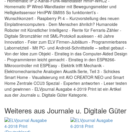
- Homematic IP 2-Kanal-Funk-Wandtaster HmIP-WRC2 -
Homematic IP Wired-Wandtaster mit Bewegungsmelder und
Helligkeitssensor HmIPW-SMI55 So funktioniert’s -
Wunschkonzert - Raspberry Pi 4 – Kurzvorstellung des neuen
Einplatinencomputers - Dem Menschen ähnlich? Humanoide
Roboter mit Künstlicher Intelligenz - Rente für Ferraris-Zähler -
Digitale Stromzähler mit SML-Protokoll auslesen - 40 Jahre
Innovation - Feier zum ELV Firmen-Jubiläum - Programmierbares
Labornetzteil - Mit PC- und Android-Schnittstelle – selbst gebaut -
Von der Idee zum Objekt - Einstieg in das Computer-Aided Design
- Programmieren leicht gemacht - Einstieg in den ESP8266-
Mikrocontroller mit ESPEasy - Elektrik trifft Mechanik -
Elektromechanische Analogien Akustik-Serie, Teil 3 - Schickes
Smart Home - Visualisierung mit AIO CREATOR NEO und Smart
Home Zentrale CCU3 Spezial - Experten antworten - Leser testen
und gewinnen - ELVjournal Ausgabe 4-2019 Print ist ein Artikel
aus der Journale u. Digitale Güter Kategorie.
Weiteres aus Journale u. Digitale Güter