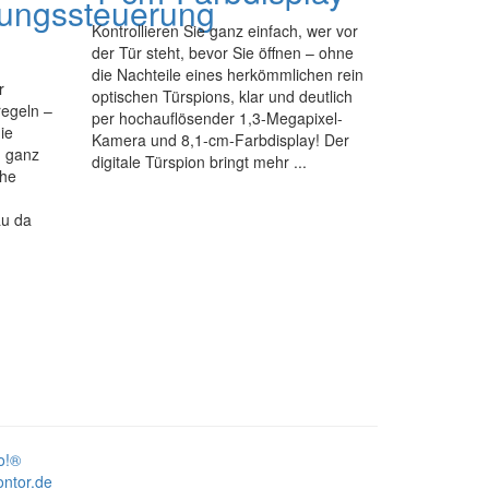
ungssteuerung
Kontrollieren Sie ganz einfach, wer vor
der Tür steht, bevor Sie öffnen – ohne
die Nachteile eines herkömmlichen rein
r
optischen Türspions, klar und deutlich
regeln –
per hochauflösender 1,3-Megapixel-
ie
Kamera und 8,1-cm-Farbdisplay! Der
 ganz
digitale Türspion bringt mehr ...
che
au da
o!®
ontor.de