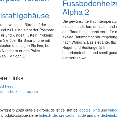
Fussbodenheiz
Alpha 2
lstahlgehäuse
Die gewünschte Raumtemperatu
 unterwegs, im Büro, auf der
einfach einstellen, erfassen und 
und zu Hause steht der Postbote
das Raumbediengerät sorgt für d
Tür und klingelt … Kein Problem:
exakte Raumtemperaturregelung
n Sie über Ihr Smartphone mit
nach Wunsch. Das elegante, fla
tboten und sagen Sie ihm, bei
Regel- und Bediengerät ist
 Nachbarn er das Paket
batteriebetrieben und somit gen
soll. Mit der ...
platzierbar, wo ...
ere Links
SS Feed
atenschutz, Impressum
pyright ©
2026 gute-elektronik.de ist gelistet bei
google
,
bing
und
yaho
 produktkataloge siehe
holesdir.de
,
preisautomat.de
und
pferde.heimk