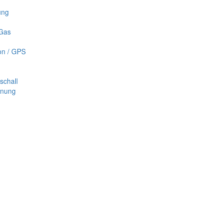
ung
 Gas
on / GPS
schall
nnung