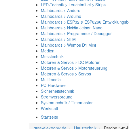
LED-Technik > Leuchtmittel > Strips
Mainboards > Andere
Mainboards > Arduino
Mainboards > ESP32 & ESP8266 Entwicklungsb
Mainboards > Nvidia Jetson Nano
Mainboards > Programmer / Debugger
Mainboards > STM
Mainboards > Wemos D1 Mini
Medien
Messtechnik
Motoren & Servos > DC Motoren
Motoren & Servos > Motorsteuerung
Motoren & Servos > Servos
Multimedia
PC-Hardware
Sicherheitstechnik
Stromversorgung
Systemtechnik / Timemaster
Werkstatt
Startseite
gute-elektronik.de
Haustechnik
Perobe 5-m-H