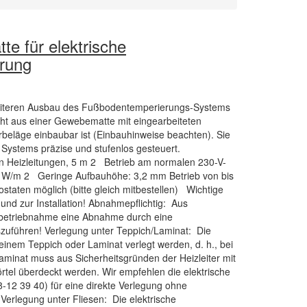
e für elektrische
rung
weiteren Ausbau des Fußbodentemperierungs-Systems
ht aus einer Gewebematte mit eingearbeiteten
erbeläge einbaubar ist (Einbauhinweise beachten). Sie
Systems präzise und stufenlos gesteuert.
n Heizleitungen, 5 m 2 Betrieb am normalen 230-V-
0 W/m 2 Geringe Aufbauhöhe: 3,2 mm Betrieb von bis
aten möglich (bitte gleich mitbestellen) Wichtige
 und zur Installation! Abnahmepflichtig: Aus
Inbetriebnahme eine Abnahme durch eine
auszuführen! Verlegung unter Teppich/Laminat: Die
 einem Teppich oder Laminat verlegt werden, d. h., bei
minat muss aus Sicherheitsgründen der Heizleiter mit
rtel überdeckt werden. Wir empfehlen die elektrische
68-12 39 40) für eine direkte Verlegung ohne
Verlegung unter Fliesen: Die elektrische