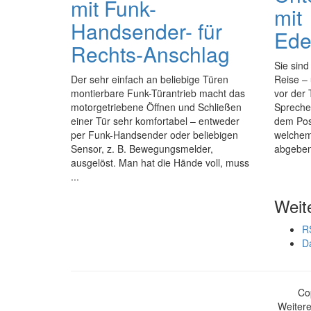
mit Funk-
mit
Handsender- für
Ede
Rechts-Anschlag
Sie sind
Der sehr einfach an beliebige Türen
Reise – 
montierbare Funk-Türantrieb macht das
vor der 
motorgetriebene Öffnen und Schließen
Spreche
einer Tür sehr komfortabel – entweder
dem Pos
per Funk-Handsender oder beliebigen
welchem
Sensor, z. B. Bewegungsmelder,
abgeben 
ausgelöst. Man hat die Hände voll, muss
...
Weit
R
D
Co
Weitere