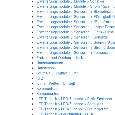
Erweiterungsmodule > Module > Sonstige
Erweiterungsmodule > Module > Strom / Spann
Erweiterungsmodule > Sensoren > Biometrisch
Erweiterungsmodule > Sensoren > Flüssigkeit /
Erweiterungsmodule > Sensoren > IR - Infrarot
Erweiterungsmodule > Sensoren > Lage / Positi
Erweiterungsmodule > Sensoren > Optik / Licht
Erweiterungsmodule > Sensoren > Sonstige
Erweiterungsmodule > Sensoren > Sound / Ultra
Erweiterungsmodule > Sensoren > Strom / Spa
Erweiterungsmodule > Sensoren > Temperatur
Freizeit- und Outdoortechnik
Hausautomation
Haustechnik
Journale u. Digitale Güter
KFZ
Klima - Wetter - Umwelt
Kommunikation
Komponenten
LED-Technik > LED-Zubehör > Profil-Schienen
LED-Technik > LED-Zubehör > Sonstiges
LED-Technik > LED-Zubehör > Steuergeräte
LED-Technik > Leuchtmittel > LEDs