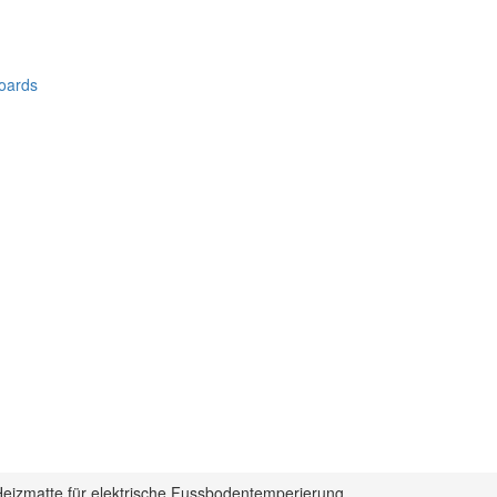
oards
eizmatte für elektrische Fussbodentemperierung