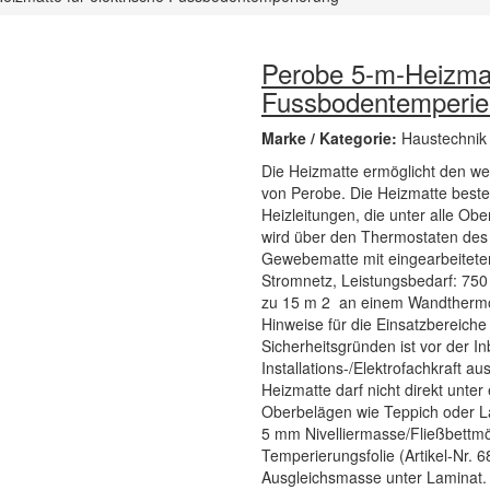
Perobe 5-m-Heizmatt
Fussbodentemperie
Marke / Kategorie:
Haustechnik
Die Heizmatte ermöglicht den 
von Perobe. Die Heizmatte beste
Heizleitungen, die unter alle Ob
wird über den Thermostaten des 
Gewebematte mit eingearbeitete
Stromnetz, Leistungsbedarf: 75
zu 15 m 2 an einem Wandthermost
Hinweise für die Einsatzbereiche
Sicherheitsgründen ist vor der 
Installations-/Elektrofachkraft 
Heizmatte darf nicht direkt unter
Oberbelägen wie Teppich oder La
5 mm Nivelliermasse/Fließbettmö
Temperierungsfolie (Artikel-Nr. 
Ausgleichsmasse unter Laminat. 