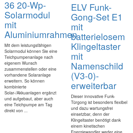
36 20-Wp-
ELV Funk-
Solarmodul
Gong-Set E1
mit
mit
Aluminiumrahmen
batterielosem
Klingeltaster
Mit dem leistungsfähigen
Solarmodul können Sie eine
mit
Teichpumpenanlage nach
Namenschild
eigenem Wunsch
zusammenstellen oder eine
(V3-0)-
vorhandene Solaranlage
erweitern. So können
erweiterbar
kombinierte
Solar-/Akkuanlagen ergänzt
Dieser innovative Funk-
und aufgebaut, aber auch
Türgong ist besonders flexibel
eine Teichpumpe am Tag
und dazu wartungsfrei
direkt von ...
einsetzbar, denn der
Klingeltaster benötigt dank
einem kinetischen
Energiewandler weder eine