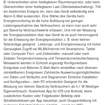
B. Unterschreiten einer festlegbaren Raumtemperatur, oder beim
Überschreiten einer festlegbaren Last (Überlastabschaltung). Tritt
ein bestimmtes Ereignis ein, kann das Gerät selbständig eine
Alarm-E-Mail aussenden. Eine Stärke des Geräts beim
Energiemonitoring ist die hohe Auflösung bei geringer
Leistungsaufnahme des Verbrauchers, so kann man auch sehr
gut Stand-by-Verbrauchswerte erfassen. Und mit der Messung
der Energieproduktion über das Gerät ist es auch hervorragend
für die Erfassung der Energieproduktion z. B. einer kleinen
Solaranlage geeignet. Leistungs- und Energiemessung mit hoher
Genauigkeit Zugriff via WLAN/Internet mit Smartphone, Tablet
oder Computer Fern- und Zeitschalter, manuell oder nach
Zeitplan Temperaturmessung und Temperaturverlaufserfassung
Messwerte werden in Echtzeit angezeigt Konfigurierbare
Ereignisse und Aktionen E-Mail-Alarm einstellbar nach diversen
(einstellbaren) Ereignissen Zahlreiche Auswertungsmöglichkeiten
von Daten und Verläufen und Diagrammen Einfache Installation
und Konfiguration – kein PC erforderlich Geeignet für die
Messung von kleinen Stand-by-Verbrauchern ab 0,1 W Niedriger
Eigenverbrauch, Kostenlose App für iOS und Android, keine
zusätzlichen Kosten oder Folgekosten Beliebig viele
Schaltsteckdosen per App steuerbar, auch Gruppenbildung mit