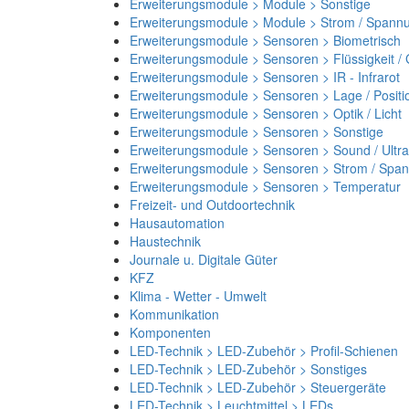
Erweiterungsmodule > Module > Sonstige
Erweiterungsmodule > Module > Strom / Spann
Erweiterungsmodule > Sensoren > Biometrisch
Erweiterungsmodule > Sensoren > Flüssigkeit /
Erweiterungsmodule > Sensoren > IR - Infrarot
Erweiterungsmodule > Sensoren > Lage / Positi
Erweiterungsmodule > Sensoren > Optik / Licht
Erweiterungsmodule > Sensoren > Sonstige
Erweiterungsmodule > Sensoren > Sound / Ultra
Erweiterungsmodule > Sensoren > Strom / Spa
Erweiterungsmodule > Sensoren > Temperatur
Freizeit- und Outdoortechnik
Hausautomation
Haustechnik
Journale u. Digitale Güter
KFZ
Klima - Wetter - Umwelt
Kommunikation
Komponenten
LED-Technik > LED-Zubehör > Profil-Schienen
LED-Technik > LED-Zubehör > Sonstiges
LED-Technik > LED-Zubehör > Steuergeräte
LED-Technik > Leuchtmittel > LEDs