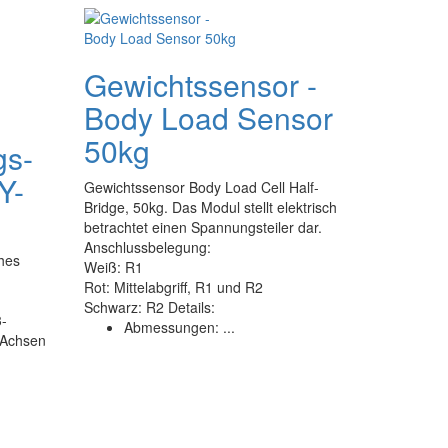
Gewichtssensor -
Body Load Sensor
50kg
gs-
Y-
Gewichtssensor Body Load Cell Half-
Bridge, 50kg. Das Modul stellt elektrisch
betrachtet einen Spannungsteiler dar.
Anschlussbelegung:
hes
Weiß: R1
Rot: Mittelabgriff, R1 und R2
Schwarz: R2 Details:
3-
Abmessungen: ...
-Achsen
g