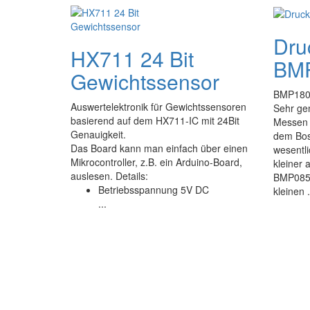
Dru
HX711 24 Bit
BM
Gewichtssensor
BMP180 
Auswertelektronik für Gewichtssensoren
Sehr ge
basierend auf dem HX711-IC mit 24Bit
Messen v
Genauigkeit.
dem Bos
Das Board kann man einfach über einen
wesentli
Mikrocontroller, z.B. ein Arduino-Board,
kleiner 
auslesen. Details:
BMP085.
Betriebsspannung 5V DC
kleinen .
...