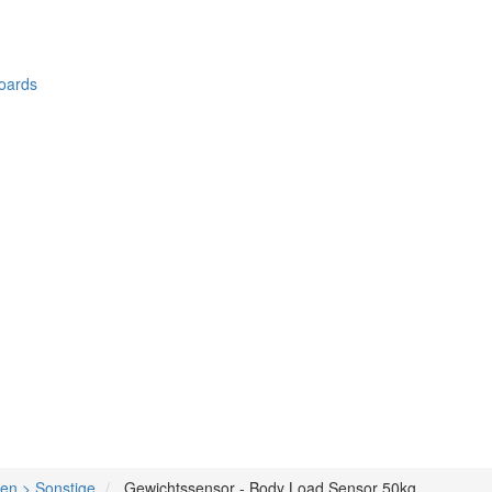
oards
en > Sonstige
Gewichtssensor - Body Load Sensor 50kg