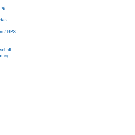
ung
 Gas
on / GPS
schall
nnung