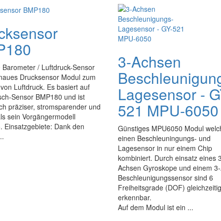
cksensor
P180
3-Achsen
Barometer / Luftdruck-Sensor
Beschleunigun
naues Drucksensor Modul zum
on Luftdruck. Es basiert auf
Lagesensor - G
ch-Sensor BMP180 und ist
521 MPU-6050
ch präziser, stromsparender und
als sein Vorgängermodell
 Einsatzgebiete: Dank den
Günstiges MPU6050 Modul welc
..
einen Beschleuningungs- und
Lagesensor in nur einem Chip
kombiniert. Durch einsatz eines 
Achsen Gyroskope und einem 3
Beschleunigungssensor sind 6
Freiheitsgrade (DOF) gleichzeiti
erkennbar.
Auf dem Modul ist ein ...