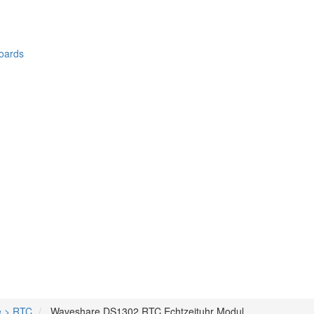
oards
e > RTC
Waveshare DS1302 RTC Echtzeituhr Modul