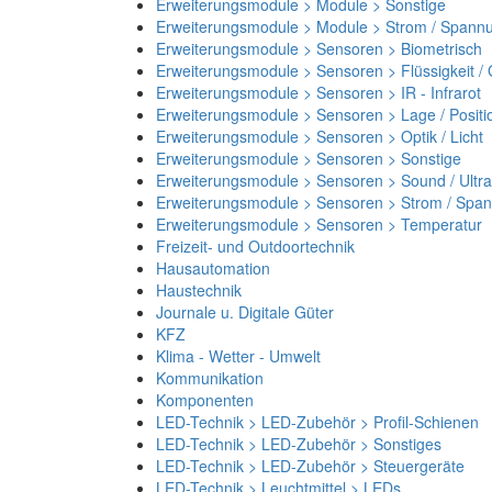
Erweiterungsmodule > Module > Sonstige
Erweiterungsmodule > Module > Strom / Spann
Erweiterungsmodule > Sensoren > Biometrisch
Erweiterungsmodule > Sensoren > Flüssigkeit /
Erweiterungsmodule > Sensoren > IR - Infrarot
Erweiterungsmodule > Sensoren > Lage / Positi
Erweiterungsmodule > Sensoren > Optik / Licht
Erweiterungsmodule > Sensoren > Sonstige
Erweiterungsmodule > Sensoren > Sound / Ultra
Erweiterungsmodule > Sensoren > Strom / Spa
Erweiterungsmodule > Sensoren > Temperatur
Freizeit- und Outdoortechnik
Hausautomation
Haustechnik
Journale u. Digitale Güter
KFZ
Klima - Wetter - Umwelt
Kommunikation
Komponenten
LED-Technik > LED-Zubehör > Profil-Schienen
LED-Technik > LED-Zubehör > Sonstiges
LED-Technik > LED-Zubehör > Steuergeräte
LED-Technik > Leuchtmittel > LEDs