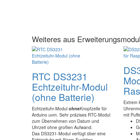
Weiteres aus Erweiterungsmodu
DS3
RTC DS3231
Mod
Echtzeituhr-Modul
Ras
(ohne Batterie)
Extrem 
Echtzeituhr-Modul
ohne
Knopfzelle für
Uhrenmod
Arduino uvm. Sehr präzises RTC-Modul
mit Puffe
zum Übernehmen von Datum und
D
Uhrzeit ohne großen Aufwand.
G
Das DS3231-Modul verfügt über eine
M
Echtzeituhr mit Alarm-Funktion.
A