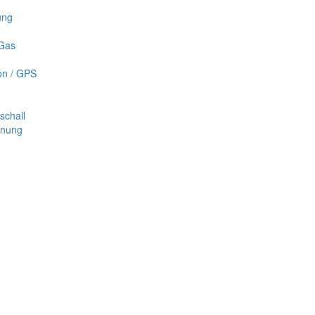
ung
 Gas
on / GPS
schall
nnung