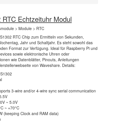
RTC Echtzeituhr Modul
smodule > Module > RTC
DS1302 RTC Chip zum Ermitteln von Sekunden,
ochentag, Jahr und Schaltjahr. Es steht sowohl das
den Format zur Verfügung. Ideal für Raspberry Pi und
evices sowie elektronische Uhren oder
onen wie Datenblätter, Pinouts, Anleitungen
Herstellerwebseite von Waveshare. Details:
DS1302
al
pports 3-wire and/or 4-wire sync serial communication
5.5V
.0V ~ 5.0V
0°C ~ +70°C
W (keeping Clock and RAM data)
m