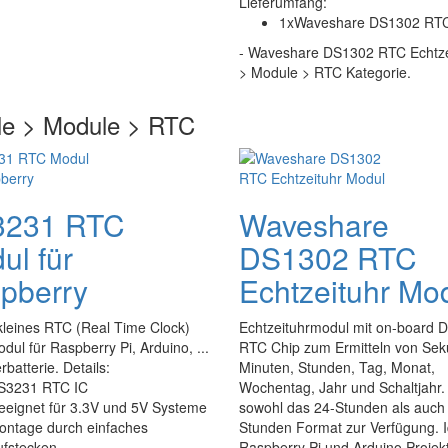
Lieferumfang:
1xWaveshare DS1302 RTC 
- Waveshare DS1302 RTC Echtzeit
> Module > RTC Kategorie.
le > Module > RTC
231 RTC
Waveshare
ul für
DS1302 RTC
pberry
Echtzeituhr Mo
kleines RTC (Real Time Clock)
Echtzeituhrmodul mit on-board 
ul für Raspberry Pi, Arduino, ...
RTC Chip zum Ermitteln von Se
rbatterie. Details:
Minuten, Stunden, Tag, Monat,
S3231 RTC IC
Wochentag, Jahr und Schaltjahr. 
eeignet für 3.3V und 5V Systeme
sowohl das 24-Stunden als auch
ontage durch einfaches
Stunden Format zur Verfügung. I
ufstecken
Raspberry Pi und Arduino Projekt