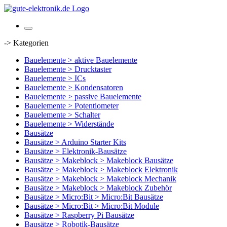
-> Kategorien
Bauelemente > aktive Bauelemente
Bauelemente > Drucktaster
Bauelemente > ICs
Bauelemente > Kondensatoren
Bauelemente > passive Bauelemente
Bauelemente > Potentiometer
Bauelemente > Schalter
Bauelemente > Widerstände
Bausätze
Bausätze > Arduino Starter Kits
Bausätze > Elektronik-Bausätze
Bausätze > Makeblock > Makeblock Bausätze
Bausätze > Makeblock > Makeblock Elektronik
Bausätze > Makeblock > Makeblock Mechanik
Bausätze > Makeblock > Makeblock Zubehör
Bausätze > Micro:Bit > Micro:Bit Bausätze
Bausätze > Micro:Bit > Micro:Bit Module
Bausätze > Raspberry Pi Bausätze
Bausätze > Robotik-Bausätze