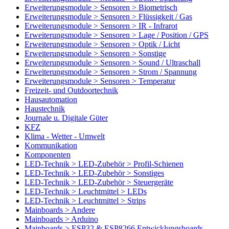
Erweiterungsmodule > Sensoren > Biometrisch
Erweiterungsmodule > Sensoren > Flüssigkeit / Gas
Erweiterungsmodule > Sensoren > IR - Infrarot
Erweiterungsmodule > Sensoren > Lage / Position / GPS
Erweiterungsmodule > Sensoren > Optik / Licht
Erweiterungsmodule > Sensoren > Sonstige
Erweiterungsmodule > Sensoren > Sound / Ultraschall
Erweiterungsmodule > Sensoren > Strom / Spannung
Erweiterungsmodule > Sensoren > Temperatur
Freizeit- und Outdoortechnik
Hausautomation
Haustechnik
Journale u. Digitale Güter
KFZ
Klima - Wetter - Umwelt
Kommunikation
Komponenten
LED-Technik > LED-Zubehör > Profil-Schienen
LED-Technik > LED-Zubehör > Sonstiges
LED-Technik > LED-Zubehör > Steuergeräte
LED-Technik > Leuchtmittel > LEDs
LED-Technik > Leuchtmittel > Strips
Mainboards > Andere
Mainboards > Arduino
Mainboards > ESP32 & ESP8266 Entwicklungsboards