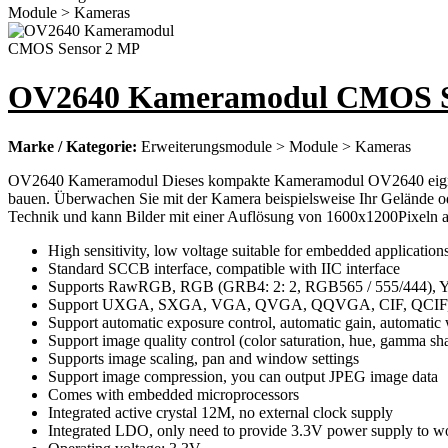
OV2640 Kameramodul CMOS S
Marke / Kategorie:
Erweiterungsmodule > Module > Kameras
OV2640 Kameramodul Dieses kompakte Kameramodul OV2640 eignet sic
bauen. Überwachen Sie mit der Kamera beispielsweise Ihr Gelände o
Technik und kann Bilder mit einer Auflösung von 1600x1200Pixeln 
High sensitivity, low voltage suitable for embedded application
Standard SCCB interface, compatible with IIC interface
Supports RawRGB, RGB (GRB4: 2: 2, RGB565 / 555/444), YUV 
Support UXGA, SXGA, VGA, QVGA, QQVGA, CIF, QCIF, and u
Support automatic exposure control, automatic gain, automatic wh
Support image quality control (color saturation, hue, gamma
Supports image scaling, pan and window settings
Support image compression, you can output JPEG image data
Comes with embedded microprocessors
Integrated active crystal 12M, no external clock supply
Integrated LDO, only need to provide 3.3V power supply to w