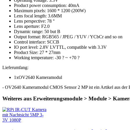
Operating voltage: 3.3V
Product power consumption: 40mA
Maximum pixels: 1600 * 1200 (200W)
Lens focal length: 3.6MM
Lens perspective: 78 °
Lens aperture: F2.0
Dynamic range: 50 but B
Output format: RGB565 / JPEG / YUV / YCbCr and so on
Control interface: SCCB
IO port level: 2.8V LVTTL, compatible with 3.3V
Product Size: 27 * 27mm
Working temperature: -30 ? ~ +70 ?
Lieferumfang:
1xOV2640 Kameramodul
- OV2640 Kameramodul CMOS Sensor 2 MP ist ein Artikel aus der 
Weiteres aus Erweiterungsmodule > Module > Kamer