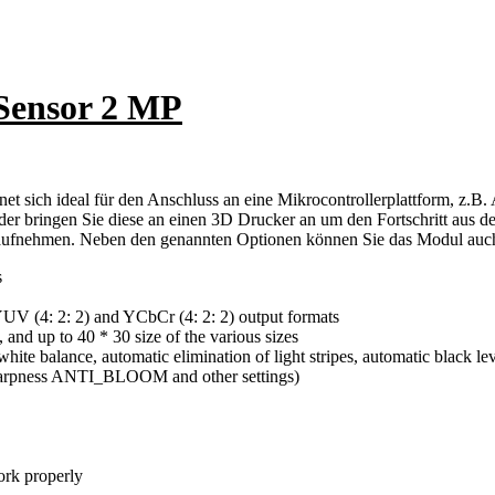
ensor 2 MP
h ideal für den Anschluss an eine Mikrocontrollerplattform, z.B. A
der bringen Sie diese an einen 3D Drucker an um den Fortschritt aus 
aufnehmen. Neben den genannten Optionen können Sie das Modul auch
s
(4: 2: 2) and YCbCr (4: 2: 2) output formats
p to 40 * 30 size of the various sizes
ite balance, automatic elimination of light stripes, automatic black lev
 sharpness ANTI_BLOOM and other settings)
ork properly