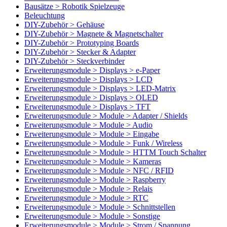
Bausätze > Robotik Spielzeuge
Beleuchtung
DIY-Zubehör > Gehäuse
DIY-Zubehör > Magnete & Magnetschalter
DIY-Zubehör > Prototyping Boards
DIY-Zubehör > Stecker & Adapter
DIY-Zubehör > Steckverbinder
Erweiterungsmodule > Displays > e-Paper
Erweiterungsmodule > Displays > LCD
Erweiterungsmodule > Displays > LED-Matrix
Erweiterungsmodule > Displays > OLED
Erweiterungsmodule > Displays > TFT
Erweiterungsmodule > Module > Adapter / Shields
Erweiterungsmodule > Module > Audio
Erweiterungsmodule > Module > Eingabe
Erweiterungsmodule > Module > Funk / Wireless
Erweiterungsmodule > Module > HTTM Touch Schalter
Erweiterungsmodule > Module > Kameras
Erweiterungsmodule > Module > NFC / RFID
Erweiterungsmodule > Module > Raspberry
Erweiterungsmodule > Module > Relais
Erweiterungsmodule > Module > RTC
Erweiterungsmodule > Module > Schnittstellen
Erweiterungsmodule > Module > Sonstige
Erweiterungsmodule > Module > Strom / Spannung