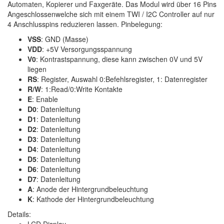
Automaten, Kopierer und Faxgeräte. Das Modul wird über 16 Pins
Angeschlossenwelche sich mit einem TWI / I2C Controller auf nur
4 Anschlusspins reduzieren lassen. Pinbelegung:
VSS
: GND (Masse)
VDD
: +5V Versorgungsspannung
V0
: Kontrastspannung, diese kann zwischen 0V und 5V
liegen
RS
: Register, Auswahl 0:Befehlsregister, 1: Datenregister
R/W
: 1:Read/0:Write Kontakte
E
: Enable
D0
: Datenleitung
D1
: Datenleitung
D2
: Datenleitung
D3
: Datenleitung
D4
: Datenleitung
D5
: Datenleitung
D6
: Datenleitung
D7
: Datenleitung
A
: Anode der Hintergrundbeleuchtung
K
: Kathode der Hintergrundbeleuchtung
Details: