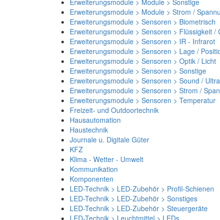
Erweiterungsmodule > Module > Sonstige
Erweiterungsmodule > Module > Strom / Spann
Erweiterungsmodule > Sensoren > Biometrisch
Erweiterungsmodule > Sensoren > Flüssigkeit /
Erweiterungsmodule > Sensoren > IR - Infrarot
Erweiterungsmodule > Sensoren > Lage / Positi
Erweiterungsmodule > Sensoren > Optik / Licht
Erweiterungsmodule > Sensoren > Sonstige
Erweiterungsmodule > Sensoren > Sound / Ultra
Erweiterungsmodule > Sensoren > Strom / Spa
Erweiterungsmodule > Sensoren > Temperatur
Freizeit- und Outdoortechnik
Hausautomation
Haustechnik
Journale u. Digitale Güter
KFZ
Klima - Wetter - Umwelt
Kommunikation
Komponenten
LED-Technik > LED-Zubehör > Profil-Schienen
LED-Technik > LED-Zubehör > Sonstiges
LED-Technik > LED-Zubehör > Steuergeräte
LED-Technik > Leuchtmittel > LEDs