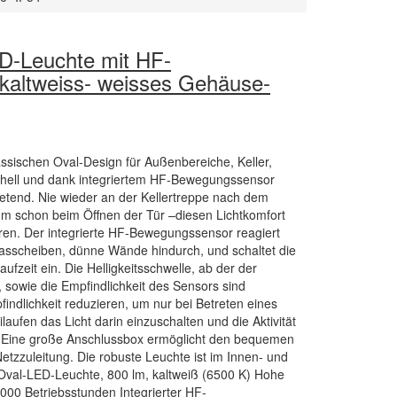
-Leuchte mit HF-
kaltweiss- weisses Gehäuse-
sischen Oval-Design für Außenbereiche, Keller,
hell und dank integriertem HF-Bewegungssensor
ietend. Nie wieder an der Kellertreppe nach dem
aum schon beim Öffnen der Tür –diesen Lichtkomfort
eren. Der integrierte HF-Bewegungssensor reagiert
Glasscheiben, dünne Wände hindurch, und schaltet die
fzeit ein. Die Helligkeitsschwelle, ab der der
 sowie die Empfindlichkeit des Sensors sind
findlichkeit reduzieren, um nur bei Betreten eines
aufen das Licht darin einzuschalten und die Aktivität
. Eine große Anschlussbox ermöglicht den bequemen
tzzuleitung. Die robuste Leuchte ist im Innen- und
Oval-LED-Leuchte, 800 lm, kaltweiß (6500 K) Hohe
000 Betriebsstunden Integrierter HF-