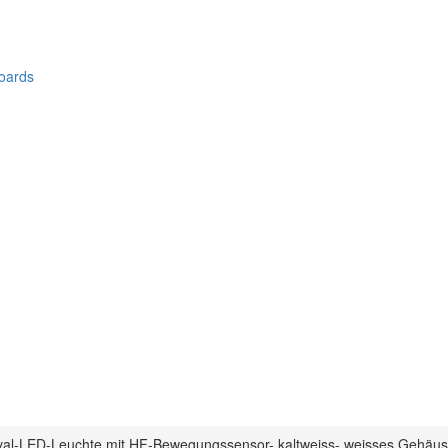
oards
l-LED-Leuchte mit HF-Bewegungssensor- kaltweiss- weisses Gehäus