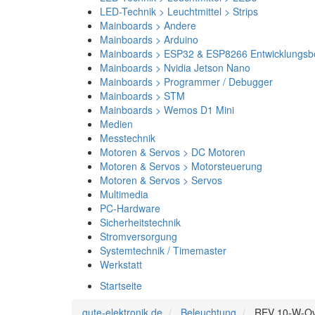
LED-Technik > Leuchtmittel > Strips
Mainboards > Andere
Mainboards > Arduino
Mainboards > ESP32 & ESP8266 Entwicklungsb
Mainboards > Nvidia Jetson Nano
Mainboards > Programmer / Debugger
Mainboards > STM
Mainboards > Wemos D1 Mini
Medien
Messtechnik
Motoren & Servos > DC Motoren
Motoren & Servos > Motorsteuerung
Motoren & Servos > Servos
Multimedia
PC-Hardware
Sicherheitstechnik
Stromversorgung
Systemtechnik / Timemaster
Werkstatt
Startseite
gute-elektronik.de
Beleuchtung
REV 10-W-Ova