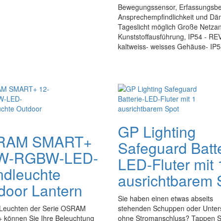
Bewegungssensor, Erfassungsbere
Ansprechempfindlichkeit und Däm
Tageslicht möglich Große Netz
Kunststoffausführung, IP54 - 
kaltweiss- weisses Gehäuse- IP54
GP Lighting
RAM SMART+
Safeguard Batte
-W-RGBW-LED-
LED-Fluter mit 
dleuchte
ausrichtbarem 
door Lantern
Sie haben einen etwas abseits
 Leuchten der Serie OSRAM
stehenden Schuppen oder Unter
können Sie Ihre Beleuchtung
ohne Stromanschluss? Tappen S