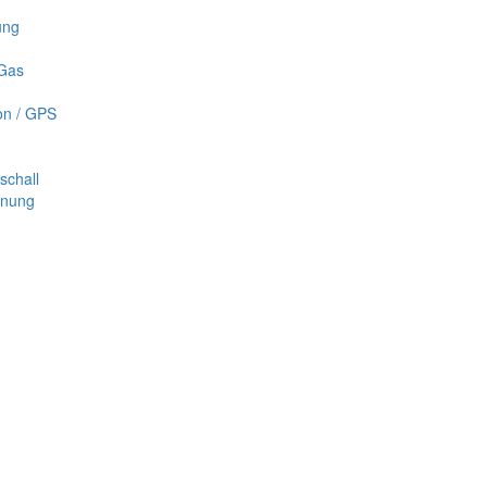
ung
 Gas
on / GPS
schall
nnung