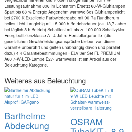
vergleichbar mit einer Glüh- oder Halogenlampe Nur 7 W
Leistungsaufnahme 806 lm Lichtstrom Ersetzt 60-W-Glühlampen
Spart bis 88 % Energie Angenehm warmweißes Glühlampenlicht
bei 2700 K Exzellente Farbwiedergabe mit 90 Ra Rundherum
helles Licht Langlebig mit 15.000 h Betriebsdauer (ca. 13,7 Jahre
bei täglich 3 h Betrieb) Schaltfest mit bis zu 100.000 Schaltzyklen
Energieeffizienzklasse A+ 4 Jahre Herstellergarantie (die
gesetzlichen Gewährleistungsansprüche bleiben von dieser
Garantie unberührt und gelten unabhängig davon und parallel
dazu) 4 4 Garantiebestimmungen - ELV 3er Set FL PREMIUM
A60 7-W-LED-Lampe E27- warmweiss ist ein Artikel aus der
Beleuchtung Kategorie.
Weiteres aus Beleuchtung
Barthelme
OSRAM
Abdeckung
TubeKIT+ 8-9-