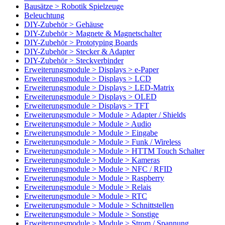
Bausätze > Robotik Spielzeuge
Beleuchtung
DIY-Zubehör > Gehäuse
DIY-Zubehör > Magnete & Magnetschalter
DIY-Zubehör > Prototyping Boards
DIY-Zubehör > Stecker & Adapter
DIY-Zubehör > Steckverbinder
Erweiterungsmodule > Displays > e-Paper
Erweiterungsmodule > Displays > LCD
Erweiterungsmodule > Displays > LED-Matrix
Erweiterungsmodule > Displays > OLED
Erweiterungsmodule > Displays > TFT
Erweiterungsmodule > Module > Adapter / Shields
Erweiterungsmodule > Module > Audio
Erweiterungsmodule > Module > Eingabe
Erweiterungsmodule > Module > Funk / Wireless
Erweiterungsmodule > Module > HTTM Touch Schalter
Erweiterungsmodule > Module > Kameras
Erweiterungsmodule > Module > NFC / RFID
Erweiterungsmodule > Module > Raspberry
Erweiterungsmodule > Module > Relais
Erweiterungsmodule > Module > RTC
Erweiterungsmodule > Module > Schnittstellen
Erweiterungsmodule > Module > Sonstige
Erweiterungsmodule > Module > Strom / Spannung