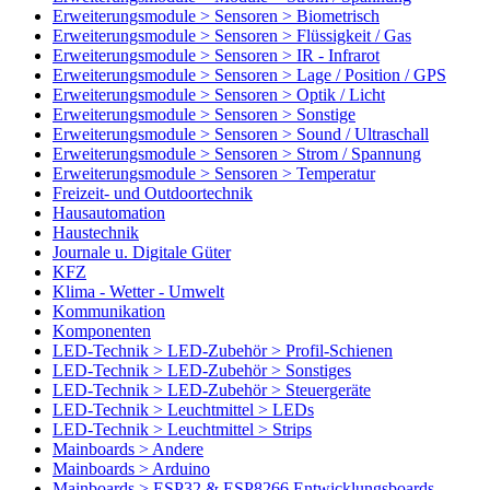
Erweiterungsmodule > Sensoren > Biometrisch
Erweiterungsmodule > Sensoren > Flüssigkeit / Gas
Erweiterungsmodule > Sensoren > IR - Infrarot
Erweiterungsmodule > Sensoren > Lage / Position / GPS
Erweiterungsmodule > Sensoren > Optik / Licht
Erweiterungsmodule > Sensoren > Sonstige
Erweiterungsmodule > Sensoren > Sound / Ultraschall
Erweiterungsmodule > Sensoren > Strom / Spannung
Erweiterungsmodule > Sensoren > Temperatur
Freizeit- und Outdoortechnik
Hausautomation
Haustechnik
Journale u. Digitale Güter
KFZ
Klima - Wetter - Umwelt
Kommunikation
Komponenten
LED-Technik > LED-Zubehör > Profil-Schienen
LED-Technik > LED-Zubehör > Sonstiges
LED-Technik > LED-Zubehör > Steuergeräte
LED-Technik > Leuchtmittel > LEDs
LED-Technik > Leuchtmittel > Strips
Mainboards > Andere
Mainboards > Arduino
Mainboards > ESP32 & ESP8266 Entwicklungsboards