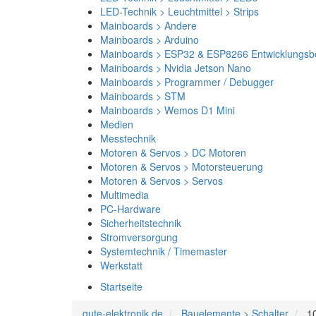
LED-Technik > Leuchtmittel > Strips
Mainboards > Andere
Mainboards > Arduino
Mainboards > ESP32 & ESP8266 Entwicklungsb
Mainboards > Nvidia Jetson Nano
Mainboards > Programmer / Debugger
Mainboards > STM
Mainboards > Wemos D1 Mini
Medien
Messtechnik
Motoren & Servos > DC Motoren
Motoren & Servos > Motorsteuerung
Motoren & Servos > Servos
Multimedia
PC-Hardware
Sicherheitstechnik
Stromversorgung
Systemtechnik / Timemaster
Werkstatt
Startseite
gute-elektronik.de
Bauelemente > Schalter
1