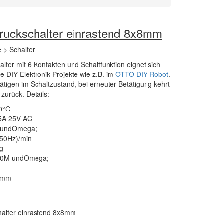
Druckschalter einrastend 8x8mm
 > Schalter
ter mit 6 Kontakten und Schaltfunktion eignet sich
ine DIY Elektronik Projekte wie z.B. im
OTTO DIY Robot
.
ätigen im Schaltzustand, bei erneuter Betätigung kehrt
zurück. Details:
0°C
.5A 25V AC
02undOmega;
50Hz)/min
0g
=100M undOmega;
3mm
halter einrastend 8x8mm