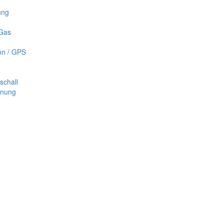
ung
 Gas
on / GPS
schall
nnung