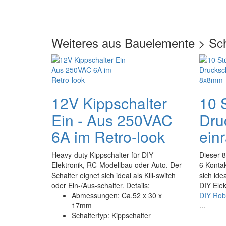
Weiteres aus Bauelemente > Sch
12V Kippschalter
10 
Ein - Aus 250VAC
Dru
6A im Retro-look
ein
Heavy-duty Kippschalter für DIY-
Dieser 
Elektronik, RC-Modellbau oder Auto. Der
6 Kontak
Schalter eignet sich ideal als Kill-switch
sich ide
oder Ein-/Aus-schalter. Details:
DIY Elek
Abmessungen: Ca.52 x 30 x
DIY Rob
17mm
...
Schaltertyp: Kippschalter
...