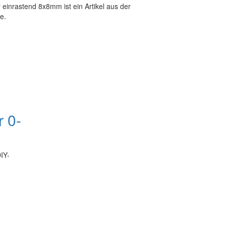
 einrastend 8x8mm ist ein Artikel aus der
e.
r 0-
IY-