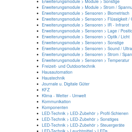
Erweiterungsmodule > Module > Sonstige
Erweiterungsmodule > Module > Strom / Spann
Erweiterungsmodule > Sensoren > Biometrisch
Erweiterungsmodule > Sensoren > Flüssigkeit /
Erweiterungsmodule > Sensoren > IR - Infrarot
Erweiterungsmodule > Sensoren > Lage / Positi
Erweiterungsmodule > Sensoren > Optik / Licht
Erweiterungsmodule > Sensoren > Sonstige
Erweiterungsmodule > Sensoren > Sound / Ultra
Erweiterungsmodule > Sensoren > Strom / Spa
Erweiterungsmodule > Sensoren > Temperatur
Freizeit- und Outdoortechnik
Hausautomation
Haustechnik
Journale u. Digitale Güter
KFZ
Klima - Wetter - Umwelt
Kommunikation
Komponenten
LED-Technik > LED-Zubehör > Profil-Schienen
LED-Technik > LED-Zubehör > Sonstiges
LED-Technik > LED-Zubehör > Steuergeräte
LED-Technik > Leuchtmittel > LEDs