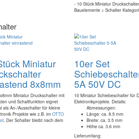
- 10 Stück Miniatur Druckschalter
Bauelemente > Schalter Kategori
alter
Stück Miniatur
10er Set
ckschalter
Schiebeschalte
rastend 8x8mm
5A 50V DC
8x8mm Miniatur Druckschalter mit
10 Miniatur Schiebeschalter für D
ten und Schaltfunktion eignet
Elektronikprojekte. Details:
al als An-/Ausschalter für kleine
Abmessungen:
tronik Projekte wie z.B. im
OTTO
Länge: ca. 8.5 mm
ot
. Der Schalter bleibt nach dem
Breite: ca. 3.5 mm
Höhe ca. 3.6 mm
Lieferumfang: