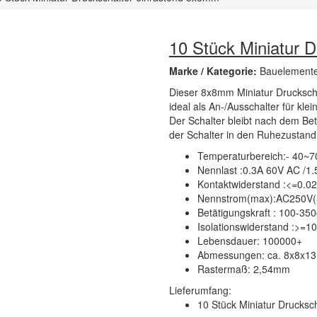
10 Stück Miniatur 
Marke / Kategorie:
Bauelemente
Dieser 8x8mm Miniatur Druckschal
ideal als An-/Ausschalter für kle
Der Schalter bleibt nach dem Bet
der Schalter in den Ruhezustand 
Temperaturbereich:- 40~7
Nennlast :0.3A 60V AC /1
Kontaktwiderstand :<=0.
Nennstrom(max):AC250V(
Betätigungskraft : 100-35
Isolationswiderstand :>
Lebensdauer: 100000+
Abmessungen: ca. 8x8x1
Rastermaß: 2,54mm
Lieferumfang:
10 Stück Miniatur Drucksc