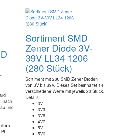
Sortiment SMD
Zener Diode 3V-
ED
39V LL34 1206
(280 Stück)
-
Sortiment mit 280 SMD Zener Dioden
von 3V bis 39V. Dieses Set beinhaltet 14
verschiedene Werte mit jeweils 20 Stück.
ard
Details:
 -nach
3V
blau und
3V3
3V6
4V7
ollern
5V1
Pi.
5V6