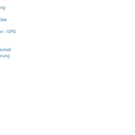
ung
 Gas
on / GPS
schall
nnung