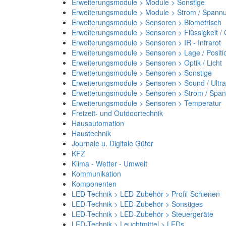
Erweiterungsmodule > Module > Sonstige
Erweiterungsmodule > Module > Strom / Spann
Erweiterungsmodule > Sensoren > Biometrisch
Erweiterungsmodule > Sensoren > Flüssigkeit /
Erweiterungsmodule > Sensoren > IR - Infrarot
Erweiterungsmodule > Sensoren > Lage / Positi
Erweiterungsmodule > Sensoren > Optik / Licht
Erweiterungsmodule > Sensoren > Sonstige
Erweiterungsmodule > Sensoren > Sound / Ultra
Erweiterungsmodule > Sensoren > Strom / Spa
Erweiterungsmodule > Sensoren > Temperatur
Freizeit- und Outdoortechnik
Hausautomation
Haustechnik
Journale u. Digitale Güter
KFZ
Klima - Wetter - Umwelt
Kommunikation
Komponenten
LED-Technik > LED-Zubehör > Profil-Schienen
LED-Technik > LED-Zubehör > Sonstiges
LED-Technik > LED-Zubehör > Steuergeräte
LED-Technik > Leuchtmittel > LEDs