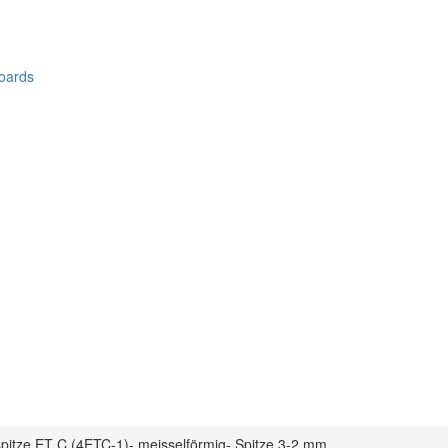
oards
spitze ET C (4ETC-1)- meisselförmig- Spitze 3-2 mm