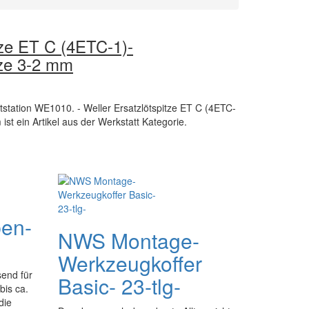
tze ET C (4ETC-1)-
tze 3-2 mm
tstation WE1010. - Weller Ersatzlötspitze ET C (4ETC-
ist ein Artikel aus der Werkstatt Kategorie.
ben-
NWS Montage-
Werkzeugkoffer
send für
Basic- 23-tlg-
bis ca.
die