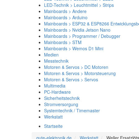
LED-Technik > Leuchtmittel > Strips
Mainboards > Andere
Mainboards > Arduino
Mainboards > ESP32 & ESP8266 Entwicklungsb
Mainboards > Nvidia Jetson Nano
Mainboards > Programmer / Debugger
Mainboards > STM
Mainboards > Wemos D1 Mini
Medien
Messtechnik
Motoren & Servos > DC Motoren
Motoren & Servos > Motorsteuerung
Motoren & Servos > Servos
Multimedia
PC-Hardware
Sicherheitstechnik
Stromversorgung
Systemtechnik / Timemaster
Werkstatt
Startseite
gute-elektronik.de
Werkstatt
Weller Ersatzlöt