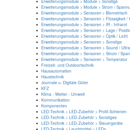
Erweiterungsmodule > Module > Sonstige
Erweiterungsmodule > Module > Strom / Spann
Erweiterungsmodule > Sensoren > Biometrisch
Erweiterungsmodule > Sensoren > Flüssigkeit /
Erweiterungsmodule > Sensoren > IR - Infrarot
Erweiterungsmodule > Sensoren > Lage / Positi
Erweiterungsmodule > Sensoren > Optik / Licht
Erweiterungsmodule > Sensoren > Sonstige
Erweiterungsmodule > Sensoren > Sound / Ultra
Erweiterungsmodule > Sensoren > Strom / Spa
Erweiterungsmodule > Sensoren > Temperatur
Freizeit- und Outdoortechnik
Hausautomation
Haustechnik
Journale u. Digitale Güter
KFZ
Klima - Wetter - Umwelt
Kommunikation
Komponenten
LED-Technik > LED-Zubehör > Profil-Schienen
LED-Technik > LED-Zubehör > Sonstiges
LED-Technik > LED-Zubehör > Steuergeräte
LED-Technik > Leuchtmittel > LEDs