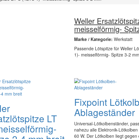
Weller Ersatzlötspi
meisselförmig- Spi
Marke / Kategorie:
Werkstatt
Passende Lötspitze für Weller Lö
1)- meisselförmig- Spitze 3-2 mm 
Fixpoint Lötkol
ler
Ablageständer
tzlötspitze LT
Universal-Lötkolbenständer, pas
meisselförmig-
nahezu alle Elektronik-Lötkolben 
tze 2-4 mm breit
60 W. Der Lötkolben liegt gegen 