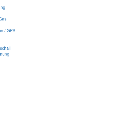
ung
 Gas
on / GPS
schall
nnung