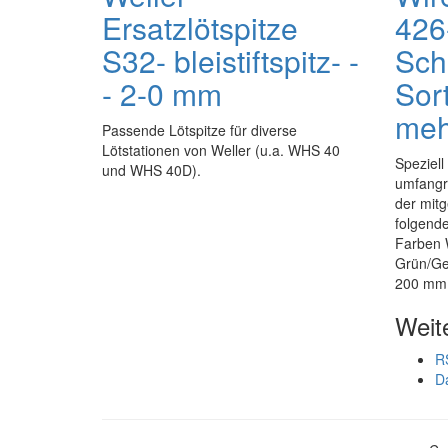
Ersatzlötspitze
426-
S32- bleistiftspitz- -
Sch
- 2-0 mm
Sor
meh
Passende Lötspitze für diverse
Lötstationen von Weller (u.a. WHS 40
Speziell
und WHS 40D).
umfangr
der mitg
folgend
Farben W
Grün/Ge
200 mm 
Weit
R
D