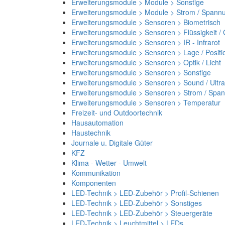
Erweiterungsmodule > Module > Sonstige
Erweiterungsmodule > Module > Strom / Spann
Erweiterungsmodule > Sensoren > Biometrisch
Erweiterungsmodule > Sensoren > Flüssigkeit /
Erweiterungsmodule > Sensoren > IR - Infrarot
Erweiterungsmodule > Sensoren > Lage / Positi
Erweiterungsmodule > Sensoren > Optik / Licht
Erweiterungsmodule > Sensoren > Sonstige
Erweiterungsmodule > Sensoren > Sound / Ultra
Erweiterungsmodule > Sensoren > Strom / Spa
Erweiterungsmodule > Sensoren > Temperatur
Freizeit- und Outdoortechnik
Hausautomation
Haustechnik
Journale u. Digitale Güter
KFZ
Klima - Wetter - Umwelt
Kommunikation
Komponenten
LED-Technik > LED-Zubehör > Profil-Schienen
LED-Technik > LED-Zubehör > Sonstiges
LED-Technik > LED-Zubehör > Steuergeräte
LED-Technik > Leuchtmittel > LEDs