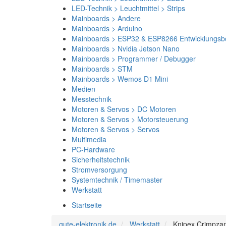
LED-Technik > Leuchtmittel > Strips
Mainboards > Andere
Mainboards > Arduino
Mainboards > ESP32 & ESP8266 Entwicklungsb
Mainboards > Nvidia Jetson Nano
Mainboards > Programmer / Debugger
Mainboards > STM
Mainboards > Wemos D1 Mini
Medien
Messtechnik
Motoren & Servos > DC Motoren
Motoren & Servos > Motorsteuerung
Motoren & Servos > Servos
Multimedia
PC-Hardware
Sicherheitstechnik
Stromversorgung
Systemtechnik / Timemaster
Werkstatt
Startseite
gute-elektronik.de
Werkstatt
Knipex Crimpza