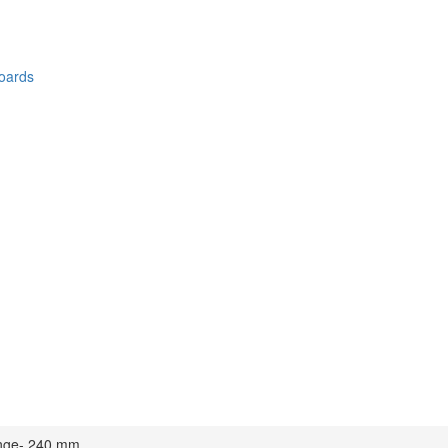
oards
nge- 240 mm