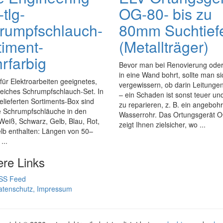
tlg-
OG-80- bis zu
rumpfschlauch-
80mm Suchtief
timent-
(Metallträger)
rfarbig
Bevor man bei Renovierung od
in eine Wand bohrt, sollte man si
 für Elektroarbeiten geeignetes,
vergewissern, ob darin Leitungen
eiches Schrumpfschlauch-Set. In
– ein Schaden ist sonst teuer un
elieferten Sortiments-Box sind
zu reparieren, z. B. ein angebohr
e Schrumpfschläuche in den
Wasserrohr. Das Ortungsgerät 
eiß, Schwarz, Gelb, Blau, Rot,
zeigt Ihnen zielsicher, wo ...
lb enthalten: Längen von 50–
...
ere Links
SS Feed
atenschutz, Impressum