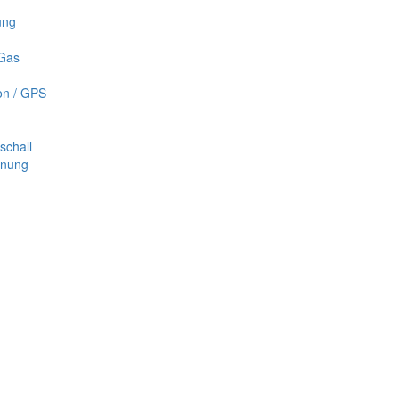
ung
 Gas
on / GPS
schall
nnung