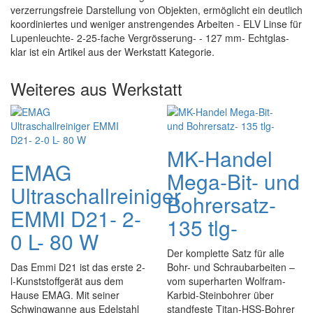
verzerrungsfreie Darstellung von Objekten, ermöglicht ein deutlich
koordiniertes und weniger anstrengendes Arbeiten - ELV Linse für
Lupenleuchte- 2-25-fache Vergrösserung- - 127 mm- Echtglas-
klar ist ein Artikel aus der Werkstatt Kategorie.
Weiteres aus Werkstatt
MK-Handel
EMAG
Mega-Bit- und
Ultraschallreiniger
Bohrersatz-
EMMI D21- 2-
135 tlg-
0 L- 80 W
Der komplette Satz für alle
Das Emmi D21 ist das erste 2-
Bohr- und Schraubarbeiten –
l-Kunststoffgerät aus dem
vom superharten Wolfram-
Hause EMAG. Mit seiner
Karbid-Steinbohrer über
Schwingwanne aus Edelstahl
standfeste Titan-HSS-Bohrer