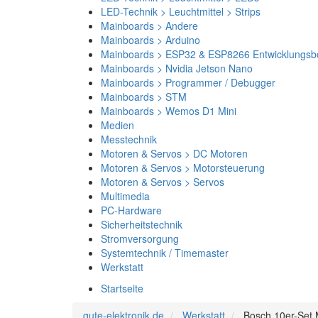
LED-Technik > Leuchtmittel > Strips
Mainboards > Andere
Mainboards > Arduino
Mainboards > ESP32 & ESP8266 Entwicklungsb
Mainboards > Nvidia Jetson Nano
Mainboards > Programmer / Debugger
Mainboards > STM
Mainboards > Wemos D1 Mini
Medien
Messtechnik
Motoren & Servos > DC Motoren
Motoren & Servos > Motorsteuerung
Motoren & Servos > Servos
Multimedia
PC-Hardware
Sicherheitstechnik
Stromversorgung
Systemtechnik / Timemaster
Werkstatt
Startseite
gute-elektronik.de
Werkstatt
Bosch 10er-Set M