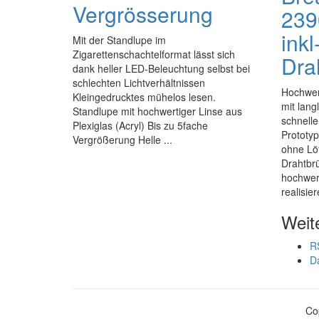
Vergrösserung
239
inkl
Mit der Standlupe im
Zigarettenschachtelformat lässt sich
Dra
dank heller LED-Beleuchtung selbst bei
schlechten Lichtverhältnissen
Hochwert
Kleingedrucktes mühelos lesen.
mit lan
Standlupe mit hochwertiger Linse aus
schnell
Plexiglas (Acryl) Bis zu 5fache
Prototy
Vergrößerung Helle ...
ohne Löt
Drahtbrü
hochwer
realisier
Weit
R
D
Co