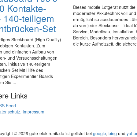
0 Kontakte-
Dieses mobile Lötgerät nutzt die 
modernster Akkutechnik voll und
- 140-teiligem
ermöglicht so ausdauerndes Löte
htbrücken-Set
ab von jeder Steckdose – ideal f
Service, Modellbau, Installation, 
Bereich. Besonders hervorzuheb
iges Steckboard (High Quality)
die kurze Aufheizzeit, die sichere 
glebigen Kontakten. Zum
en und einfachen Aufbau von
pen- und Versuchsschaltungen
en. Inklusive 140-teiligem
cken-Set Mit Hilfe des
tigen Experimentier-Boards
en Sie ...
ere Links
SS Feed
atenschutz, Impressum
pyright ©
2026 gute-elektronik.de ist gelistet bei
google
,
bing
und
yaho