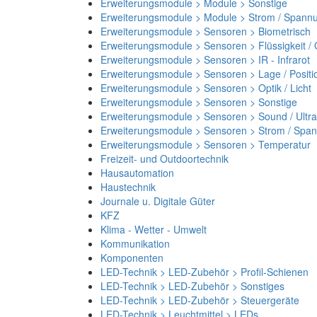
Erweiterungsmodule > Module > Sonstige
Erweiterungsmodule > Module > Strom / Spann
Erweiterungsmodule > Sensoren > Biometrisch
Erweiterungsmodule > Sensoren > Flüssigkeit /
Erweiterungsmodule > Sensoren > IR - Infrarot
Erweiterungsmodule > Sensoren > Lage / Positi
Erweiterungsmodule > Sensoren > Optik / Licht
Erweiterungsmodule > Sensoren > Sonstige
Erweiterungsmodule > Sensoren > Sound / Ultra
Erweiterungsmodule > Sensoren > Strom / Spa
Erweiterungsmodule > Sensoren > Temperatur
Freizeit- und Outdoortechnik
Hausautomation
Haustechnik
Journale u. Digitale Güter
KFZ
Klima - Wetter - Umwelt
Kommunikation
Komponenten
LED-Technik > LED-Zubehör > Profil-Schienen
LED-Technik > LED-Zubehör > Sonstiges
LED-Technik > LED-Zubehör > Steuergeräte
LED-Technik > Leuchtmittel > LEDs