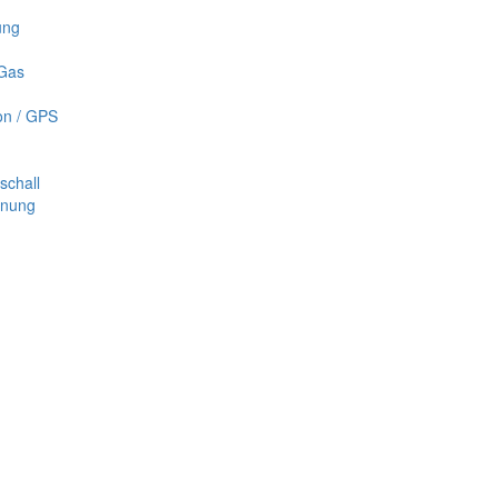
ung
 Gas
on / GPS
schall
nnung