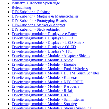
Bausätze > Robotik Spielzeuge
Beleuchtung
DIY-Zubehör > Gehäuse
DIY-Zubehör > Magnete & Magnetschalter
DIY-Zubehör > Prototyping Boards
DIY-Zubehör > Stecker & Adapter
DIY-Zubehör > Steckverbinder
Erweiterungsmodule > Displays > e-Paper
Erweiterungsmodule > Displays > LCD
Erweiterungsmodule > Displays > LED-Matrix
Erweiterungsmodule > Displays > OLED
Erweiterungsmodule > Displays > TFT
Erweiterungsmodule > Module > Adapter / Shields
Erweiterungsmodule > Module > Audio
Erweiterungsmodule > Module > Eingabe
Erweiterungsmodule > Module > Funk / Wireless
Erweiterungsmodule > Module > HTTM Touch Schalter
Erweiterungsmodule > Module > Kameras
Erweiterungsmodule > Module > NFC / RFID
Erweiterungsmodule > Module > Raspberry
Erweiterungsmodule > Module > Relais
Erweiterungsmodule > Module > RTC
Erweiterungsmodule > Module > Schnittstellen
Erweiterungsmodule > Module > Sonstige
Erweiterungsmodule > Module > Strom / Spannung