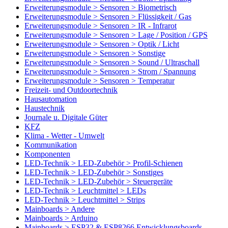
Erweiterungsmodule > Sensoren > Biometrisch
Erweiterungsmodule > Sensoren > Flüssigkeit / Gas
Erweiterungsmodule > Sensoren > IR - Infrarot
Erweiterungsmodule > Sensoren > Lage / Position / GPS
Erweiterungsmodule > Sensoren > Optik / Licht
Erweiterungsmodule > Sensoren > Sonstige
Erweiterungsmodule > Sensoren > Sound / Ultraschall
Erweiterungsmodule > Sensoren > Strom / Spannung
Erweiterungsmodule > Sensoren > Temperatur
Freizeit- und Outdoortechnik
Hausautomation
Haustechnik
Journale u. Digitale Güter
KFZ
Klima - Wetter - Umwelt
Kommunikation
Komponenten
LED-Technik > LED-Zubehör > Profil-Schienen
LED-Technik > LED-Zubehör > Sonstiges
LED-Technik > LED-Zubehör > Steuergeräte
LED-Technik > Leuchtmittel > LEDs
LED-Technik > Leuchtmittel > Strips
Mainboards > Andere
Mainboards > Arduino
Mainboards > ESP32 & ESP8266 Entwicklungsboards