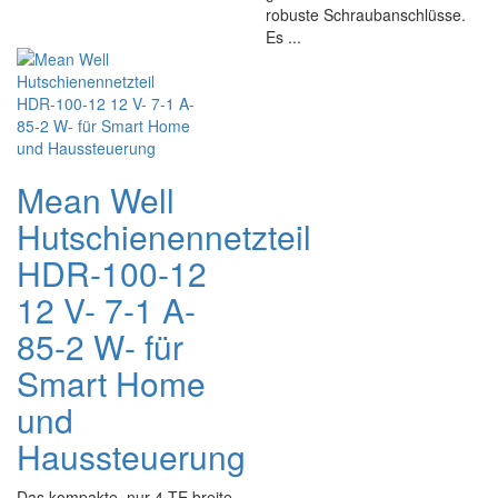
robuste Schraubanschlüsse.
Es ...
Mean Well
Hutschienennetzteil
HDR-100-12
12 V- 7-1 A-
85-2 W- für
Smart Home
und
Haussteuerung
Das kompakte, nur 4 TE breite