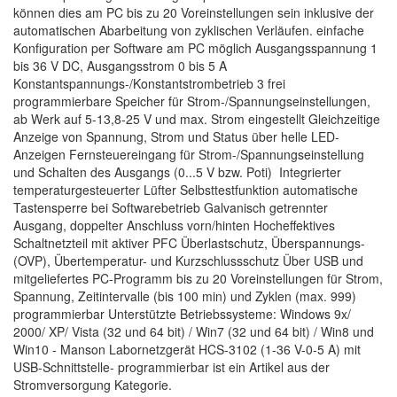
können dies am PC bis zu 20 Voreinstellungen sein inklusive der
automatischen Abarbeitung von zyklischen Verläufen. einfache
Konfiguration per Software am PC möglich Ausgangsspannung 1
bis 36 V DC, Ausgangsstrom 0 bis 5 A
Konstantspannungs-/Konstantstrombetrieb 3 frei
programmierbare Speicher für Strom-/Spannungseinstellungen,
ab Werk auf 5-13,8-25 V und max. Strom eingestellt Gleichzeitige
Anzeige von Spannung, Strom und Status über helle LED-
Anzeigen Fernsteuereingang für Strom-/Spannungseinstellung
und Schalten des Ausgangs (0...5 V bzw. Poti) Integrierter
temperaturgesteuerter Lüfter Selbsttestfunktion automatische
Tastensperre bei Softwarebetrieb Galvanisch getrennter
Ausgang, doppelter Anschluss vorn/hinten Hocheffektives
Schaltnetzteil mit aktiver PFC Überlastschutz, Überspannungs-
(OVP), Übertemperatur- und Kurzschlussschutz Über USB und
mitgeliefertes PC-Programm bis zu 20 Voreinstellungen für Strom,
Spannung, Zeitintervalle (bis 100 min) und Zyklen (max. 999)
programmierbar Unterstützte Betriebssysteme: Windows 9x/
2000/ XP/ Vista (32 und 64 bit) / Win7 (32 und 64 bit) / Win8 und
Win10 - Manson Labornetzgerät HCS-3102 (1-36 V-0-5 A) mit
USB-Schnittstelle- programmierbar ist ein Artikel aus der
Stromversorgung Kategorie.