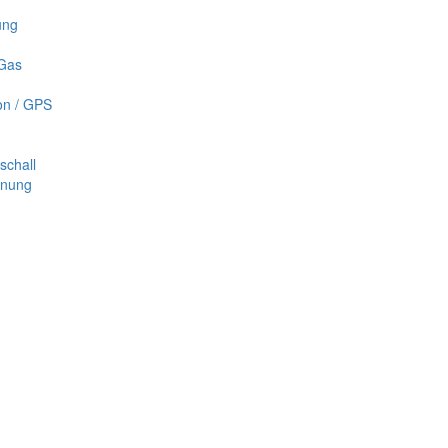
ung
 Gas
on / GPS
schall
nnung