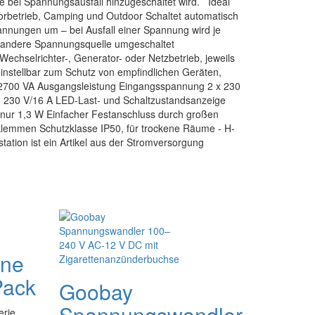
e bei Spannungsausfall hinzugeschaltet wird. Ideal
torbetrieb, Camping und Outdoor Schaltet automatisch
nnungen um – bei Ausfall einer Spannung wird je
 andere Spannungsquelle umgeschaltet
Wechselrichter-, Generator- oder Netzbetrieb, jeweils
einstellbar zum Schutz von empfindlichen Geräten,
s 2700 VA Ausgangsleistung Eingangsspannung 2 x 230
 230 V/16 A LED-Last- und Schaltzustandsanzeige
nur 1,3 W Einfacher Festanschluss durch großen
emmen Schutzklasse IP50, für trockene Räume - H-
ation ist ein Artikel aus der Stromversorgung
ine
Pack
Goobay
Spannungswandler
erie