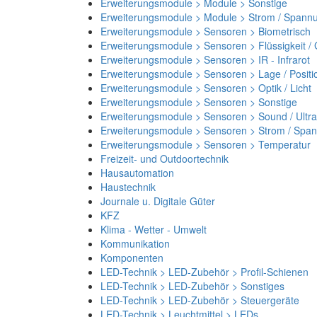
Erweiterungsmodule > Module > Sonstige
Erweiterungsmodule > Module > Strom / Spann
Erweiterungsmodule > Sensoren > Biometrisch
Erweiterungsmodule > Sensoren > Flüssigkeit /
Erweiterungsmodule > Sensoren > IR - Infrarot
Erweiterungsmodule > Sensoren > Lage / Positi
Erweiterungsmodule > Sensoren > Optik / Licht
Erweiterungsmodule > Sensoren > Sonstige
Erweiterungsmodule > Sensoren > Sound / Ultra
Erweiterungsmodule > Sensoren > Strom / Spa
Erweiterungsmodule > Sensoren > Temperatur
Freizeit- und Outdoortechnik
Hausautomation
Haustechnik
Journale u. Digitale Güter
KFZ
Klima - Wetter - Umwelt
Kommunikation
Komponenten
LED-Technik > LED-Zubehör > Profil-Schienen
LED-Technik > LED-Zubehör > Sonstiges
LED-Technik > LED-Zubehör > Steuergeräte
LED-Technik > Leuchtmittel > LEDs