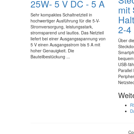
25W- 5 V DC - 5 A
mit
Sehr kompaktes Schaltnetzteil in
Hal
hochwertiger Ausführung für die 5-V-
2-4
Stromversorgung, leistungsstark,
stromsparend und lautlos. Das Netzteil
liefert bei einer Ausgangsspannung von
Über di
5 V einen Ausgangsstrom bis 5 A mit
Steckdos
hoher Genauigkeit. Die
Smartph
Bauteilbestückung ...
bequem 
USB-fähi
Parallel
Peripher
Netzstec
Weit
R
D
Co