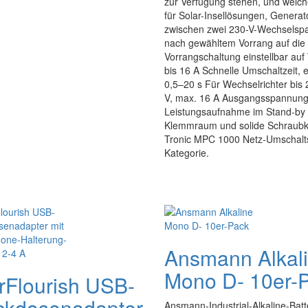
zur Verfügung stehen, und welch
für Solar-Insellösungen, Genera
zwischen zwei 230-V-Wechselspa
nach gewähltem Vorrang auf die
Vorrangschaltung einstellbar auf 
bis 16 A Schnelle Umschaltzeit, 
0,5–20 s Für Wechselrichter bi
V, max. 16 A Ausgangsspannung
Leistungsaufnahme im Stand-by 
Klemmraum und solide Schraubkl
Tronic MPC 1000 Netz-Umschaltst
Kategorie.
Ansmann Alkal
Mono D- 10er-
rFlourish USB-
ckdosenadapter
Ansmann-Industrial-Alkaline-Batt