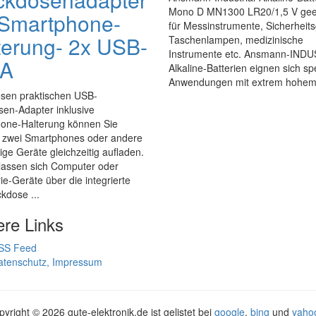
Mono D MN1300 LR20/1,5 V gee
 Smartphone-
für Messinstrumente, Sicherheits
terung- 2x USB-
Taschenlampen, medizinische
Instrumente etc. Ansmann-INDU
 A
Alkaline-Batterien eignen sich spe
Anwendungen mit extrem hohem 
esen praktischen USB-
en-Adapter inklusive
one-Halterung können Sie
zwei Smartphones oder andere
ge Geräte gleichzeitig aufladen.
 lassen sich Computer oder
ie-Geräte über die integrierte
kdose ...
ere Links
SS Feed
atenschutz, Impressum
pyright ©
2026 gute-elektronik.de ist gelistet bei
google
,
bing
und
yaho