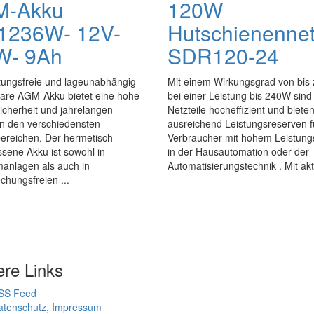
M-Akku
120W
236W- 12V-
Hutschienennet
W- 9Ah
SDR120-24
tungsfreie und lageunabhängig
Mit einem Wirkungsgrad von bis
bare AGM-Akku bietet eine hohe
bei einer Leistung bis 240W sind
icherheit und jahrelangen
Netzteile hocheffizient und biete
in den verschiedensten
ausreichend Leistungsreserven f
ereichen. Der hermetisch
Verbraucher mit hohem Leistung
sene Akku ist sowohl in
in der Hausautomation oder der
manlagen als auch in
Automatisierungstechnik . Mit akti
chungsfreien ...
ere Links
SS Feed
atenschutz, Impressum