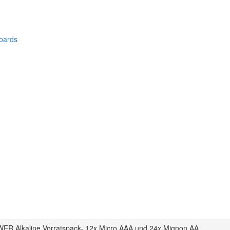
oards
ER Alkaline Vorratspack- 12x Micro AAA und 24x Mignon AA