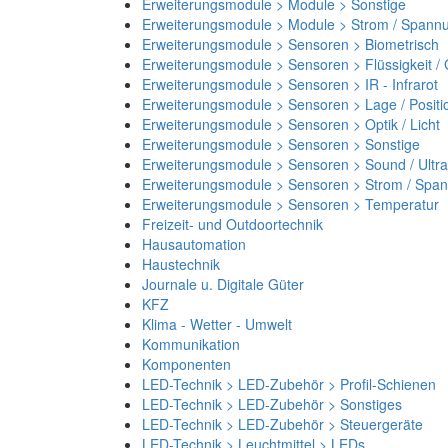
Erweiterungsmodule > Module > Sonstige
Erweiterungsmodule > Module > Strom / Spann
Erweiterungsmodule > Sensoren > Biometrisch
Erweiterungsmodule > Sensoren > Flüssigkeit /
Erweiterungsmodule > Sensoren > IR - Infrarot
Erweiterungsmodule > Sensoren > Lage / Positi
Erweiterungsmodule > Sensoren > Optik / Licht
Erweiterungsmodule > Sensoren > Sonstige
Erweiterungsmodule > Sensoren > Sound / Ultra
Erweiterungsmodule > Sensoren > Strom / Spa
Erweiterungsmodule > Sensoren > Temperatur
Freizeit- und Outdoortechnik
Hausautomation
Haustechnik
Journale u. Digitale Güter
KFZ
Klima - Wetter - Umwelt
Kommunikation
Komponenten
LED-Technik > LED-Zubehör > Profil-Schienen
LED-Technik > LED-Zubehör > Sonstiges
LED-Technik > LED-Zubehör > Steuergeräte
LED-Technik > Leuchtmittel > LEDs