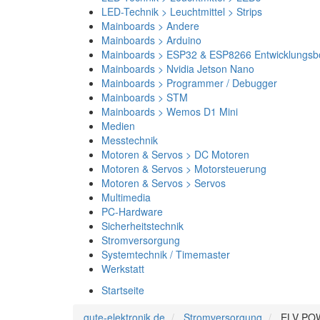
LED-Technik > Leuchtmittel > Strips
Mainboards > Andere
Mainboards > Arduino
Mainboards > ESP32 & ESP8266 Entwicklungsb
Mainboards > Nvidia Jetson Nano
Mainboards > Programmer / Debugger
Mainboards > STM
Mainboards > Wemos D1 Mini
Medien
Messtechnik
Motoren & Servos > DC Motoren
Motoren & Servos > Motorsteuerung
Motoren & Servos > Servos
Multimedia
PC-Hardware
Sicherheitstechnik
Stromversorgung
Systemtechnik / Timemaster
Werkstatt
Startseite
gute-elektronik.de
Stromversorgung
ELV POW