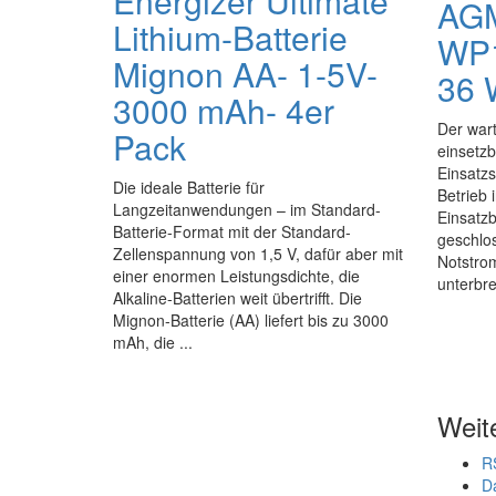
Energizer Ultimate
AG
Lithium-Batterie
WP1
Mignon AA- 1-5V-
36 
3000 mAh- 4er
Der war
Pack
einsetz
Einsatzs
Die ideale Batterie für
Betrieb 
Langzeitanwendungen – im Standard-
Einsatzb
Batterie-Format mit der Standard-
geschlos
Zellenspannung von 1,5 V, dafür aber mit
Notstro
einer enormen Leistungsdichte, die
unterbre
Alkaline-Batterien weit übertrifft. Die
Mignon-Batterie (AA) liefert bis zu 3000
mAh, die ...
Weit
R
D