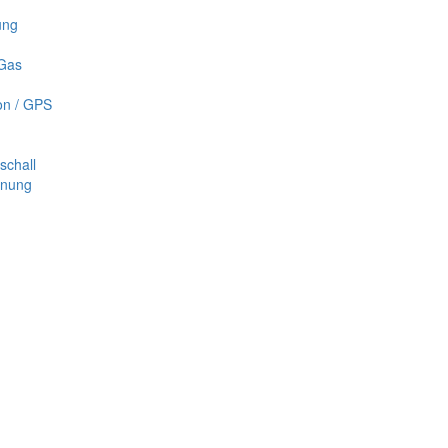
ung
 Gas
on / GPS
schall
nnung