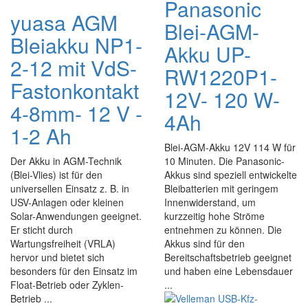
Panasonic
yuasa AGM
Blei-AGM-
Bleiakku NP1-
Akku UP-
2-12 mit VdS-
RW1220P1-
Fastonkontakt
12V- 120 W-
4-8mm- 12 V -
4Ah
1-2 Ah
Blei-AGM-Akku 12V 114 W für
Der Akku in AGM-Technik
10 Minuten. Die Panasonic-
(Blei-Vlies) ist für den
Akkus sind speziell entwickelte
universellen Einsatz z. B. in
Bleibatterien mit geringem
USV-Anlagen oder kleinen
Innenwiderstand, um
Solar-Anwendungen geeignet.
kurzzeitig hohe Ströme
Er sticht durch
entnehmen zu können. Die
Wartungsfreiheit (VRLA)
Akkus sind für den
hervor und bietet sich
Bereitschaftsbetrieb geeignet
besonders für den Einsatz im
und haben eine Lebensdauer
Float-Betrieb oder Zyklen-
...
Betrieb ...