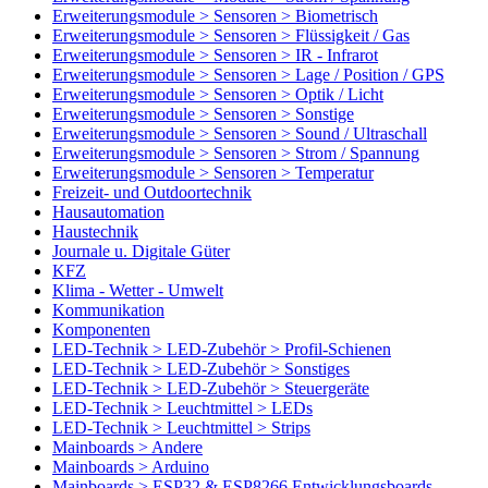
Erweiterungsmodule > Sensoren > Biometrisch
Erweiterungsmodule > Sensoren > Flüssigkeit / Gas
Erweiterungsmodule > Sensoren > IR - Infrarot
Erweiterungsmodule > Sensoren > Lage / Position / GPS
Erweiterungsmodule > Sensoren > Optik / Licht
Erweiterungsmodule > Sensoren > Sonstige
Erweiterungsmodule > Sensoren > Sound / Ultraschall
Erweiterungsmodule > Sensoren > Strom / Spannung
Erweiterungsmodule > Sensoren > Temperatur
Freizeit- und Outdoortechnik
Hausautomation
Haustechnik
Journale u. Digitale Güter
KFZ
Klima - Wetter - Umwelt
Kommunikation
Komponenten
LED-Technik > LED-Zubehör > Profil-Schienen
LED-Technik > LED-Zubehör > Sonstiges
LED-Technik > LED-Zubehör > Steuergeräte
LED-Technik > Leuchtmittel > LEDs
LED-Technik > Leuchtmittel > Strips
Mainboards > Andere
Mainboards > Arduino
Mainboards > ESP32 & ESP8266 Entwicklungsboards