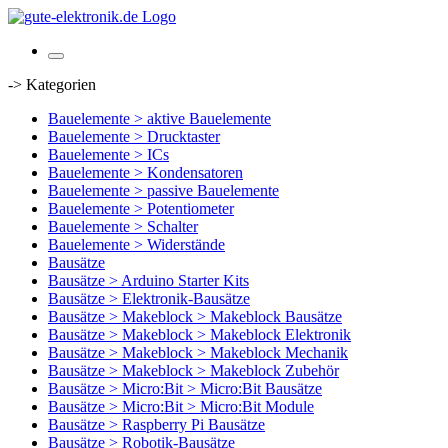
-> Kategorien
Bauelemente > aktive Bauelemente
Bauelemente > Drucktaster
Bauelemente > ICs
Bauelemente > Kondensatoren
Bauelemente > passive Bauelemente
Bauelemente > Potentiometer
Bauelemente > Schalter
Bauelemente > Widerstände
Bausätze
Bausätze > Arduino Starter Kits
Bausätze > Elektronik-Bausätze
Bausätze > Makeblock > Makeblock Bausätze
Bausätze > Makeblock > Makeblock Elektronik
Bausätze > Makeblock > Makeblock Mechanik
Bausätze > Makeblock > Makeblock Zubehör
Bausätze > Micro:Bit > Micro:Bit Bausätze
Bausätze > Micro:Bit > Micro:Bit Module
Bausätze > Raspberry Pi Bausätze
Bausätze > Robotik-Bausätze