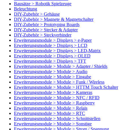
Bausätze > Robotik Spielzeuge
Beleuchtung
DIY-Zubehör > Gehäuse
DIY-Zubehör > Magnete & Magnetschalter
DIY-Zubehör > Prototyping Boards
DIY-Zubehör > Stecker & Adapter
DIY-Zubehör > Steckverbinder
Erweiterungsmodule > Displays > e-Paper
Erweiterungsmodule > Displays > LCD
Erweiterungsmodule > Displays > LED-Matrix
Erweiterungsmodule > Displays > OLED
Erweiterungsmodule > Displays > TFT
Erweiterungsmodule > Module > Adapter / Shields
Erweiterungsmodule > Module > Audio
Erweiterungsmodule > Module > Eingabe
Erweiterungsmodule > Module > Funk / Wireless
Erweiterungsmodule > Module > HTTM Touch Schalter
Erweiterungsmodule > Module > Kameras
Erweiterungsmodule > Module > NFC / RFID
Erweiterungsmodule > Module > Raspberry
Erweiterungsmodule > Module > Relais
Erweiterungsmodule > Module > RTC
Erweiterungsmodule > Module > Schnittstellen
Erweiterungsmodule > Module > Sonstige
Erweiterungsmodule > Module > Strom / Spannung