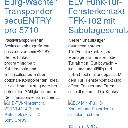
Burg-Wächter
ELV Funk-Tür-
Transponder
Fensterkontakt
secuENTRY
TFK-102 mit
pro 5710
Sabotageschut
Passivtransponder im
Kleiner, unauffälliger,
Schlüsselanhängerformat,
batterieversorgter
passend zur secuENTRY-
Tür-/Fensterkontakt, zur
Reihe. Einfach
Montage am Fenster- oder
programmierbare
Türrahmen. Gut bewacht –
Zutrittsrechte und
klein und unauffällig und
Gültigkeitsdauern über
farblich optimal angepasst. Mit
optionale Komponenten. Ideal
dem Tür-/Fensterkontakt sind
für die Hotelnutzung oder bei
offene Fenster und Türen
befristeten Gültigkeitsdauern.
schnell erkannt. Der Kontakt
Der Transponder kann über ...
...
ELV Mini-