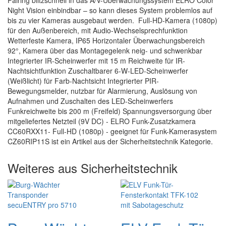
Pairing blitzschnell in das A/V-Überwachungssystem ELRO Color
Night Vision einbindbar – so kann dieses System problemlos auf
bis zu vier Kameras ausgebaut werden. Full-HD-Kamera (1080p)
für den Außenbereich, mit Audio-Wechselsprechfunktion
Wetterfeste Kamera, IP65 Horizontaler Überwachungsbereich
92°, Kamera über das Montagegelenk neig- und schwenkbar
Integrierter IR-Scheinwerfer mit 15 m Reichweite für IR-
Nachtsichtfunktion Zuschaltbarer 6-W-LED-Scheinwerfer
(Weißlicht) für Farb-Nachtsicht Integrierter PIR-
Bewegungsmelder, nutzbar für Alarmierung, Auslösung von
Aufnahmen und Zuschalten des LED-Scheinwerfers
Funkreichweite bis 200 m (Freifeld) Spannungsversorgung über
mitgeliefertes Netzteil (9V DC) - ELRO Funk-Zusatzkamera
CC60RXX11- Full-HD (1080p) - geeignet für Funk-Kamerasystem
CZ60RIP11S ist ein Artikel aus der Sicherheitstechnik Kategorie.
Weiteres aus Sicherheitstechnik