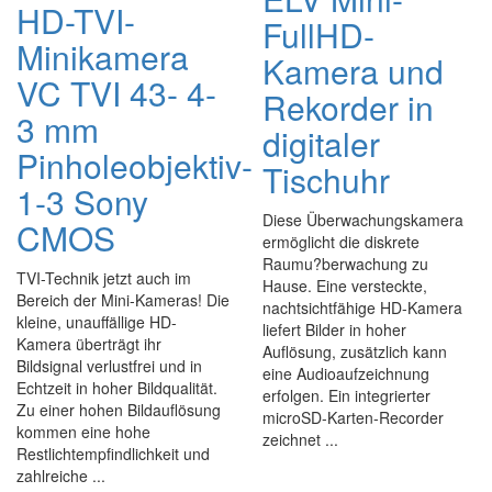
HD-TVI-
FullHD-
Minikamera
Kamera und
VC TVI 43- 4-
Rekorder in
3 mm
digitaler
Pinholeobjektiv-
Tischuhr
1-3 Sony
Diese Überwachungskamera
CMOS
ermöglicht die diskrete
Raumu?berwachung zu
TVI-Technik jetzt auch im
Hause. Eine versteckte,
Bereich der Mini-Kameras! Die
nachtsichtfähige HD-Kamera
kleine, unauffällige HD-
liefert Bilder in hoher
Kamera überträgt ihr
Auflösung, zusätzlich kann
Bildsignal verlustfrei und in
eine Audioaufzeichnung
Echtzeit in hoher Bildqualität.
erfolgen. Ein integrierter
Zu einer hohen Bildauflösung
microSD-Karten-Recorder
kommen eine hohe
zeichnet ...
Restlichtempfindlichkeit und
zahlreiche ...