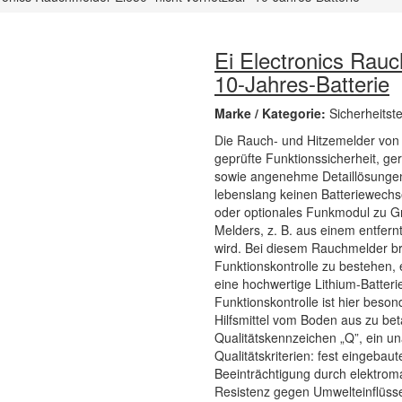
Ei Electronics Rauc
10-Jahres-Batterie
Marke / Kategorie:
Sicherheitst
Die Rauch- und Hitzemelder von 
geprüfte Funktionssicherheit, 
sowie angenehme Detaillösungen 
lebenslang keinen Batteriewechs
oder optionales Funkmodul zu Gr
Melders, z. B. aus einem entfer
wird. Bei diesem Rauchmelder b
Funktionskontrolle zu bestehen, e
eine hochwertige Lithium-Batteri
Funktionskontrolle ist hier beso
Hilfsmittel vom Boden aus zu bet
Qualitätskennzeichen „Q”, ein u
Qualitätskriterien: fest eingebau
Beeinträchtigung durch elektrom
Resistenz gegen Umwelteinflüsse