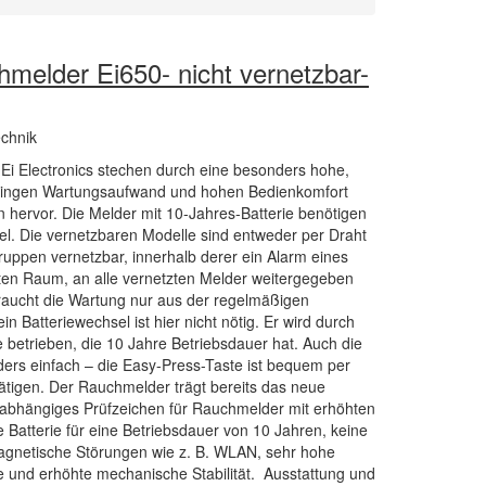
hmelder Ei650- nicht vernetzbar-
echnik
Ei Electronics stechen durch eine besonders hohe,
geringen Wartungsaufwand und hohen Bedienkomfort
hervor. Die Melder mit 10-Jahres-Batterie benötigen
el. Die vernetzbaren Modelle sind entweder per Draht
uppen vernetzbar, innerhalb derer ein Alarm eines
nten Raum, an alle vernetzten Melder weitergegeben
raucht die Wartung nur aus der regelmäßigen
in Batteriewechsel ist hier nicht nötig. Er wird durch
e betrieben, die 10 Jahre Betriebsdauer hat. Auch die
nders einfach – die Easy-Press-Taste ist bequem per
ätigen. Der Rauchmelder trägt bereits das neue
nabhängiges Prüfzeichen für Rauchmelder mit erhöhten
te Batterie für eine Betriebsdauer von 10 Jahren, keine
agnetische Störungen wie z. B. WLAN, sehr hohe
 und erhöhte mechanische Stabilität. Ausstattung und