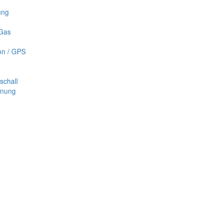
ung
 Gas
on / GPS
schall
nnung