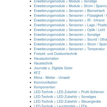
Erweiterungsmodule > Module > Sonstige
Erweiterungsmodule > Module > Strom / Spann
Erweiterungsmodule > Sensoren > Biometrisch
Erweiterungsmodule > Sensoren > Flüssigkeit /
Erweiterungsmodule > Sensoren > IR - Infrarot
Erweiterungsmodule > Sensoren > Lage / Positi
Erweiterungsmodule > Sensoren > Optik / Licht
Erweiterungsmodule > Sensoren > Sonstige
Erweiterungsmodule > Sensoren > Sound / Ultra
Erweiterungsmodule > Sensoren > Strom / Spa
Erweiterungsmodule > Sensoren > Temperatur
Freizeit- und Outdoortechnik
Hausautomation
Haustechnik
Journale u. Digitale Güter
KFZ
Klima - Wetter - Umwelt
Kommunikation
Komponenten
LED-Technik > LED-Zubehör > Profil-Schienen
LED-Technik > LED-Zubehör > Sonstiges
LED-Technik > LED-Zubehör > Steuergeräte
LED-Technik > Leuchtmittel > LEDs