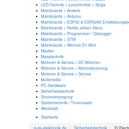
LED-Technik > Leuchtmittel > Strips
Mainboards > Andere
Mainboards > Arduino
Mainboards > ESP32 & ESP8266 Entwicklungsb
Mainboards > Nvidia Jetson Nano
Mainboards > Programmer / Debugger
Mainboards > STM
Mainboards > Wemos D1 Mini
Medien
Messtechnik
Motoren & Servos > DC Motoren
Motoren & Servos > Motorsteuerung
Motoren & Servos > Servos
Multimedia
PC-Hardware
Sicherheitstechnik
Stromversorgung
Systemtechnik / Timemaster
Werkstatt
Startseite
gute-elektronik.de
Sicherheitstechnik
Ei Elec