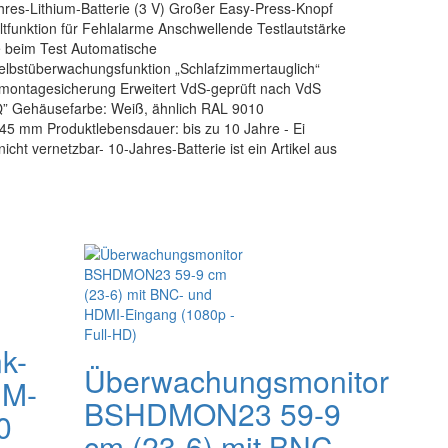
hres-Lithium-Batterie (3 V) Großer Easy-Press-Knopf
funktion für Fehlalarme Anschwellende Testlautstärke
 beim Test Automatische
bstüberwachungsfunktion „Schlafzimmertauglich“
emontagesicherung Erweitert VdS-geprüft nach VdS
Q” Gehäusefarbe: Weiß, ähnlich RAL 9010
 mm Produktlebensdauer: bis zu 10 Jahre - Ei
cht vernetzbar- 10-Jahres-Batterie ist ein Artikel aus
k-
Überwachungsmonitor
HM-
BSHDMON23 59-9
0
cm (23-6) mit BNC-