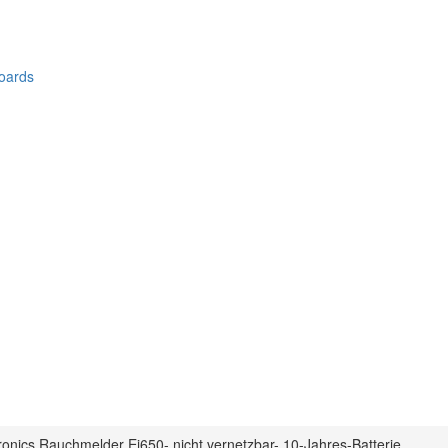
oards
tronics Rauchmelder Ei650- nicht vernetzbar- 10-Jahres-Batterie