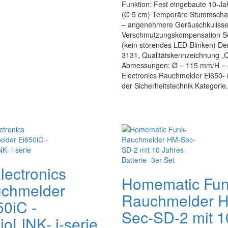
Funktion: Fest eingebaute 10-Ja
(Ø 5 cm) Temporäre Stummschalt
– angenehmere Geräuschkulisse
Verschmutzungskompensation Sel
(kein störendes LED-Blinken) D
3131, Qualitätskennzeichnung „
Abmessungen: Ø = 115 mm/H = 45
Electronics Rauchmelder Ei650- ni
der Sicherheitstechnik Kategorie.
lectronics
Homematic Fun
chmelder
Rauchmelder 
50iC -
Sec-SD-2 mit 1
ioLINK- i-serie