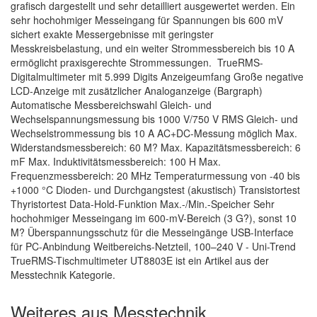
grafisch dargestellt und sehr detailliert ausgewertet werden. Ein
sehr hochohmiger Messeingang für Spannungen bis 600 mV
sichert exakte Messergebnisse mit geringster
Messkreisbelastung, und ein weiter Strommessbereich bis 10 A
ermöglicht praxisgerechte Strommessungen. TrueRMS-
Digitalmultimeter mit 5.999 Digits Anzeigeumfang Große negative
LCD-Anzeige mit zusätzlicher Analoganzeige (Bargraph)
Automatische Messbereichswahl Gleich- und
Wechselspannungsmessung bis 1000 V/750 V RMS Gleich- und
Wechselstrommessung bis 10 A AC+DC-Messung möglich Max.
Widerstandsmessbereich: 60 M? Max. Kapazitätsmessbereich: 6
mF Max. Induktivitätsmessbereich: 100 H Max.
Frequenzmessbereich: 20 MHz Temperaturmessung von -40 bis
+1000 °C Dioden- und Durchgangstest (akustisch) Transistortest
Thyristortest Data-Hold-Funktion Max.-/Min.-Speicher Sehr
hochohmiger Messeingang im 600-mV-Bereich (3 G?), sonst 10
M? Überspannungsschutz für die Messeingänge USB-Interface
für PC-Anbindung Weitbereichs-Netzteil, 100–240 V - Uni-Trend
TrueRMS-Tischmultimeter UT8803E ist ein Artikel aus der
Messtechnik Kategorie.
Weiteres aus Messtechnik