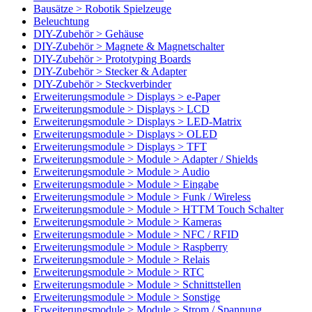
Bausätze > Robotik Spielzeuge
Beleuchtung
DIY-Zubehör > Gehäuse
DIY-Zubehör > Magnete & Magnetschalter
DIY-Zubehör > Prototyping Boards
DIY-Zubehör > Stecker & Adapter
DIY-Zubehör > Steckverbinder
Erweiterungsmodule > Displays > e-Paper
Erweiterungsmodule > Displays > LCD
Erweiterungsmodule > Displays > LED-Matrix
Erweiterungsmodule > Displays > OLED
Erweiterungsmodule > Displays > TFT
Erweiterungsmodule > Module > Adapter / Shields
Erweiterungsmodule > Module > Audio
Erweiterungsmodule > Module > Eingabe
Erweiterungsmodule > Module > Funk / Wireless
Erweiterungsmodule > Module > HTTM Touch Schalter
Erweiterungsmodule > Module > Kameras
Erweiterungsmodule > Module > NFC / RFID
Erweiterungsmodule > Module > Raspberry
Erweiterungsmodule > Module > Relais
Erweiterungsmodule > Module > RTC
Erweiterungsmodule > Module > Schnittstellen
Erweiterungsmodule > Module > Sonstige
Erweiterungsmodule > Module > Strom / Spannung