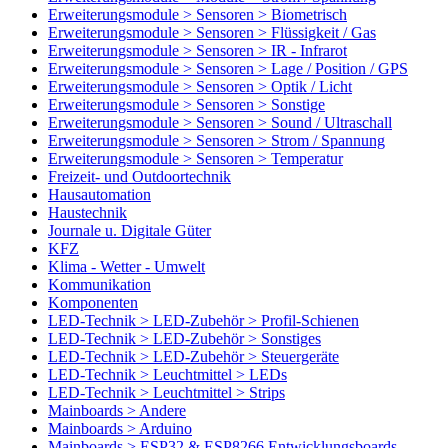
Erweiterungsmodule > Sensoren > Biometrisch
Erweiterungsmodule > Sensoren > Flüssigkeit / Gas
Erweiterungsmodule > Sensoren > IR - Infrarot
Erweiterungsmodule > Sensoren > Lage / Position / GPS
Erweiterungsmodule > Sensoren > Optik / Licht
Erweiterungsmodule > Sensoren > Sonstige
Erweiterungsmodule > Sensoren > Sound / Ultraschall
Erweiterungsmodule > Sensoren > Strom / Spannung
Erweiterungsmodule > Sensoren > Temperatur
Freizeit- und Outdoortechnik
Hausautomation
Haustechnik
Journale u. Digitale Güter
KFZ
Klima - Wetter - Umwelt
Kommunikation
Komponenten
LED-Technik > LED-Zubehör > Profil-Schienen
LED-Technik > LED-Zubehör > Sonstiges
LED-Technik > LED-Zubehör > Steuergeräte
LED-Technik > Leuchtmittel > LEDs
LED-Technik > Leuchtmittel > Strips
Mainboards > Andere
Mainboards > Arduino
Mainboards > ESP32 & ESP8266 Entwicklungsboards