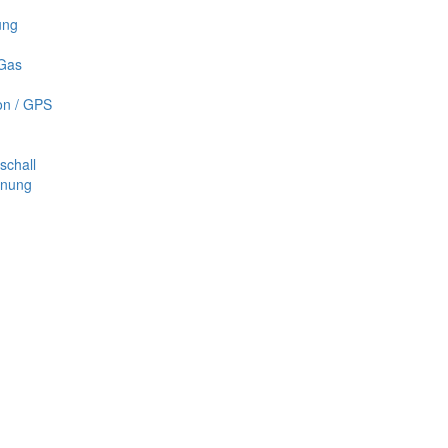
ung
 Gas
on / GPS
schall
nnung