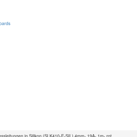
oards
essleitungen in Silikon (SLK410-E-SIL) 4mm- 19A- 1m- rot