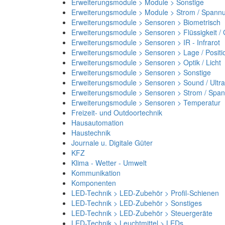
Erweiterungsmodule > Module > Sonstige
Erweiterungsmodule > Module > Strom / Spann
Erweiterungsmodule > Sensoren > Biometrisch
Erweiterungsmodule > Sensoren > Flüssigkeit /
Erweiterungsmodule > Sensoren > IR - Infrarot
Erweiterungsmodule > Sensoren > Lage / Positi
Erweiterungsmodule > Sensoren > Optik / Licht
Erweiterungsmodule > Sensoren > Sonstige
Erweiterungsmodule > Sensoren > Sound / Ultra
Erweiterungsmodule > Sensoren > Strom / Spa
Erweiterungsmodule > Sensoren > Temperatur
Freizeit- und Outdoortechnik
Hausautomation
Haustechnik
Journale u. Digitale Güter
KFZ
Klima - Wetter - Umwelt
Kommunikation
Komponenten
LED-Technik > LED-Zubehör > Profil-Schienen
LED-Technik > LED-Zubehör > Sonstiges
LED-Technik > LED-Zubehör > Steuergeräte
LED-Technik > Leuchtmittel > LEDs