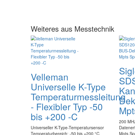
Weiteres aus Messtechnik
Sig
Velleman
SDS
Universelle K-Type
Kan
Temperaturmessleitung
Dek
- Flexibler Typ -50
Mpt
bis +200 -C
200 MHz
Universeller K-Type-Temperatursensor
Datener
Temperaturbereich: -50 bis +200 °C
Mpts Spe