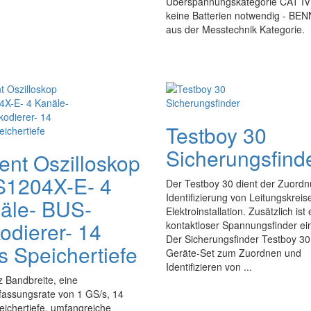
Überspannungskategorie CAT IV 6
keine Batterien notwendig - BEN
aus der Messtechnik Kategorie.
Testboy 30
Sicherungsfind
lent Oszilloskop
1204X-E- 4
Der Testboy 30 dient der Zuord
Identifizierung von Leitungskreis
äle- BUS-
Elektroinstallation. Zusätzlich ist 
odierer- 14
kontaktloser Spannungsfinder ei
Der Sicherungsfinder Testboy 30 
s Speichertiefe
Geräte-Set zum Zuordnen und
Identifizieren von ...
 Bandbreite, eine
fassungsrate von 1 GS/s, 14
ichertiefe, umfangreiche