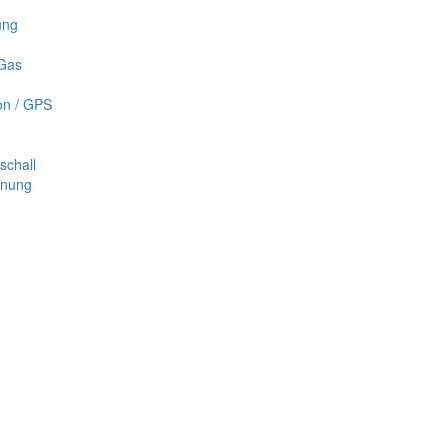
ung
 Gas
on / GPS
schall
nnung