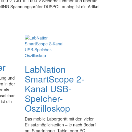
00 V, CAT III 1000 V Sicherheit immer und überall:
NING Spannungsprüfer DUSPOL analog ist ein Artikel
er
LabNation
SmartScope 2-
nung und
en in der
Kanal USB-
er als
Speicher-
nsetzbar.
ist ein
Oszilloskop
Das mobile Laborgerät mit den vielen
Einsatzmöglichkeiten – je nach Bedarf
am Smartphone, Tablet oder PC