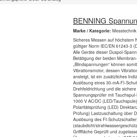
BENNING Spannung
Marke / Kategorie:
Messtechnik
Sicheres Messen auf höchstem N
gültiger Norm IEC/EN 61243-3 (D
Alle Geräte dieser Duspol-Spannu
Betätigung der beiden Membran-D
„Blindspannungen“ können somit 
Vibrationsmotor, dessen Vibrati
ansteigt, ist ein zusätzliches In
Auslösung eines 30-mA-FI-Schutz
Drehfeldrichtung und die sicher
Spannungsprüfer mit Tauchspul-
1000 V AC/DC (LED/Tauchspule) 
Polaritätsprüfung (LED) Direkta
Prüfung) Lastzuschaltung über D
Auslösung des FI-Schutzschalters
(staubdicht/strahlwassergeschü
Grifffläche Geprüft und zugela