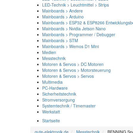
LED-Technik > Leuchtmittel > Strips
Mainboards > Andere
Mainboards > Arduino
Mainboards > ESP32 & ESP8266 Entwicklungsb
Mainboards > Nvidia Jetson Nano
Mainboards > Programmer / Debugger
Mainboards > STM
Mainboards > Wemos D1 Mini
Medien
Messtechnik
Motoren & Servos > DC Motoren
Motoren & Servos > Motorsteuerung
Motoren & Servos > Servos
Multimedia
PC-Hardware
Sicherheitstechnik
Stromversorgung
Systemtechnik / Timemaster
Werkstatt
Startseite
gute-elektronik.de
Messtechnik
BENNING Spa