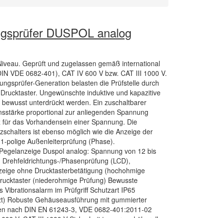
sprüfer DUSPOL analog
iveau. Geprüft und zugelassen gemäß international
IN VDE 0682-401), CAT IV 600 V bzw. CAT III 1000 V.
ngs­prüfer-Generation belasten die Prüfstelle durch
rucktaster. Ungewünschte induktive und kapazitive
bewusst unterdrückt werden. Ein zuschaltbarer
onsstärke proportional zur anliegenden Spannung
diz für das Vorhandensein einer Spannung. Die
schalters ist ebenso möglich wie die Anzeige der
e 1-polige Außenleiterprüfung (Phase).
Pegelanzeige Duspol analog: Spannung von 12 bis
Drehfeldrichtungs-/Phasenprüfung (LCD),
nzeige ohne Drucktasterbetätigung (hochohmige
rucktaster (niederohmige Prüfung) Bewusste
 Vibrationsalarm im Prüfgriff Schutzart IP65
tzt) Robuste Gehäuseausführung mit gummierter
ssen nach DIN EN 61243-3, VDE 0682-401:2011-02