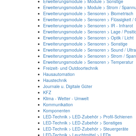
Erweiterungsmodule > Module > Sonstige
Erweiterungsmodule > Module > Strom / Spann
Erweiterungsmodule > Sensoren > Biometrisch
Erweiterungsmodule > Sensoren > Flüssigkeit /
Erweiterungsmodule > Sensoren > IR - Infrarot
Erweiterungsmodule > Sensoren > Lage / Positi
Erweiterungsmodule > Sensoren > Optik / Licht
Erweiterungsmodule > Sensoren > Sonstige
Erweiterungsmodule > Sensoren > Sound / Ultra
Erweiterungsmodule > Sensoren > Strom / Spa
Erweiterungsmodule > Sensoren > Temperatur
Freizeit- und Outdoortechnik
Hausautomation
Haustechnik
Journale u. Digitale Güter
KFZ
Klima - Wetter - Umwelt
Kommunikation
Komponenten
LED-Technik > LED-Zubehör > Profil-Schienen
LED-Technik > LED-Zubehör > Sonstiges
LED-Technik > LED-Zubehör > Steuergeräte
LED-Technik > Leuchtmittel > LEDs