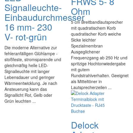
FRWS 5- 8
Signalleuchte-
Ohm
Einbaudurchmesser
5 cm Breitbandlautsprecher
16 mm- 230
mit quadratischem Korb
V- rot-grün
quadratischer Korb weiche
Sicke leichter
Spezialmembran
Die moderne Alternative zur
Ausgeglichener
fehleranfälligen Glühlampe -
Frequenzgang ab 250 Hz und
stoßfeste, stromsparende und
spritzige Hochtonwiedergabe
gleichmäßig helle LED-
mit gutem
Signalleuchte mit langer
Rundstrahlverhalten. Geeignet
Lebensdauer und geringer
als Mitteltöner in
Wärmeentwicklung. Je nach
Lautsprecherzeilen ...
Ansteuerung kann das
Signallicht Rot, Gelb oder
Grün leuchten ...
Delock