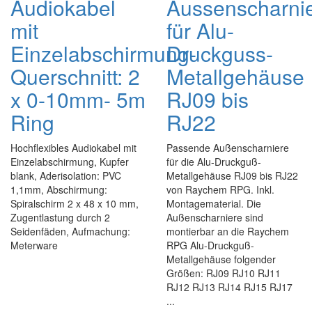
Audiokabel
Aussenscharni
mit
für Alu-
Einzelabschirmung-
Druckguss-
Querschnitt: 2
Metallgehäuse
x 0-10mm- 5m
RJ09 bis
Ring
RJ22
Hochflexibles Audiokabel mit
Passende Außenscharniere
Einzelabschirmung, Kupfer
für die Alu-Druckguß-
blank, Aderisolation: PVC
Metallgehäuse RJ09 bis RJ22
1,1mm, Abschirmung:
von Raychem RPG. Inkl.
Spiralschirm 2 x 48 x 10 mm,
Montagematerial. Die
Zugentlastung durch 2
Außenscharniere sind
Seidenfäden, Aufmachung:
montierbar an die Raychem
Meterware
RPG Alu-Druckguß-
Metallgehäuse folgender
Größen: RJ09 RJ10 RJ11
RJ12 RJ13 RJ14 RJ15 RJ17
...