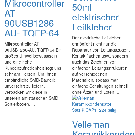
Mikrocontroller
50ml
AT
elektrischer
90USB1286-
Leitkleber
AU- TQFP-64
Der elektrische Leitkleber
Mikrocontroller AT
ermöglicht nicht nur die
90USB1286-AU, TQFP-64 Ein
Reparatur von Leitungszügen,
großes Umweltbewusstsein
Kontaktflächen usw., sondern
und eine hohe
auch das Zeichnen von
Kundenzufriedenheit liegt uns
einfachen Leitungsstrukturen
sehr am Herzen. Um Ihnen
auf verschiedenen
empfindliche SMD-Bauteile
Materialien, sodass man
unversehrt zu liefern,
einfache Schaltungen schnell
verpacken wir diese in
ohne Ätzen und Löten ...
unseren antistatischen SMD-
Sortierboxen. ...
Velleman
Keramikkonden