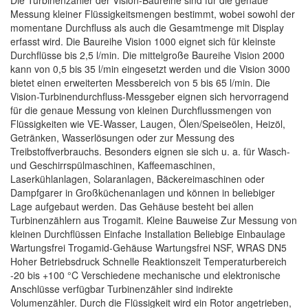
Die Turbinenzähler der Vision-Baureihe sind für die genaue
Messung kleiner Flüssigkeitsmengen bestimmt, wobei sowohl der
momentane Durchfluss als auch die Gesamtmenge mit Display
erfasst wird. Die Baureihe Vision 1000 eignet sich für kleinste
Durchflüsse bis 2,5 l/min. Die mittelgroße Baureihe Vision 2000
kann von 0,5 bis 35 l/min eingesetzt werden und die Vision 3000
bietet einen erweiterten Messbereich von 5 bis 65 l/min. Die
Vision-Turbinendurchfluss-Messgeber eignen sich hervorragend
für die genaue Messung von kleinen Durchflussmengen von
Flüssigkeiten wie VE-Wasser, Laugen, Ölen/Speiseölen, Heizöl,
Getränken, Wasserlösungen oder zur Messung des
Treibstoffverbrauchs. Besonders eignen sie sich u. a. für Wasch-
und Geschirrspülmaschinen, Kaffeemaschinen,
Laserkühlanlagen, Solaranlagen, Bäckereimaschinen oder
Dampfgarer in Großküchenanlagen und können in beliebiger
Lage aufgebaut werden. Das Gehäuse besteht bei allen
Turbinenzählern aus Trogamit. Kleine Bauweise Zur Messung von
kleinen Durchflüssen Einfache Installation Beliebige Einbaulage
Wartungsfrei Trogamid-Gehäuse Wartungsfrei NSF, WRAS DN5
Hoher Betriebsdruck Schnelle Reaktionszeit Temperaturbereich
-20 bis +100 °C Verschiedene mechanische und elektronische
Anschlüsse verfügbar Turbinenzähler sind indirekte
Volumenzähler. Durch die Flüssigkeit wird ein Rotor angetrieben,