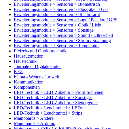
Erweiterungsmodule > Sensoren > Biometrisch
Erweiterungsmodule > Sensoren > Flüssigkeit / Gas
Erweiterungsmodule > Sensoren > IR - Infrarot
Erweiterungsmodule > Sensoren > Lage / Position / GPS
Erweiterungsmodule > Sensoren > Optik / Licht
Erweiterungsmodule > Sensoren > Sonstige
Erweiterungsmodule > Sensoren > Sound / Ultraschall
Erweiterungsmodule > Sensoren > Strom / Spannung
Erweiterungsmodule > Sensoren > Temperatur
Freizeit- und Outdoortechnik
Hausautomation
Haustechnik
Journale u. Digitale Güter
KFZ
Klima - Wetter - Umwelt
Kommunikation
Komponenten
LED-Technik > LED-Zubehör > Profil-Schienen
LED-Technik > LED-Zubehör > Sonstiges
LED-Technik > LED-Zubehör > Steuergeräte
LED-Technik > Leuchtmittel > LEDs
LED-Technik > Leuchtmittel > Strips
Mainboards > Andere
Mainboards > Arduino
Mainboards > ESP32 & ESP8266 Entwicklungsboards