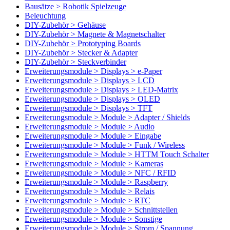
Bausätze > Robotik Spielzeuge
Beleuchtung
DIY-Zubehör > Gehäuse
DIY-Zubehör > Magnete & Magnetschalter
DIY-Zubehör > Prototyping Boards
DIY-Zubehör > Stecker & Adapter
DIY-Zubehör > Steckverbinder
Erweiterungsmodule > Displays > e-Paper
Erweiterungsmodule > Displays > LCD
Erweiterungsmodule > Displays > LED-Matrix
Erweiterungsmodule > Displays > OLED
Erweiterungsmodule > Displays > TFT
Erweiterungsmodule > Module > Adapter / Shields
Erweiterungsmodule > Module > Audio
Erweiterungsmodule > Module > Eingabe
Erweiterungsmodule > Module > Funk / Wireless
Erweiterungsmodule > Module > HTTM Touch Schalter
Erweiterungsmodule > Module > Kameras
Erweiterungsmodule > Module > NFC / RFID
Erweiterungsmodule > Module > Raspberry
Erweiterungsmodule > Module > Relais
Erweiterungsmodule > Module > RTC
Erweiterungsmodule > Module > Schnittstellen
Erweiterungsmodule > Module > Sonstige
Erweiterungsmodule > Module > Strom / Spannung