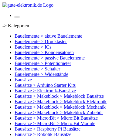
-> Kategorien
Bauelemente > aktive Bauelemente
Bauelemente > Drucktaster
Bauelemente > ICs
Bauelemente > Kondensatoren
Bauelemente > passive Bauelemente
Bauelemente > Potentiometer
Bauelemente > Schalter
Bauelemente > Widerstände
Bausätze
Bausätze > Arduino Starter Kits
Bausätze > Elektronik-Bausätze
Bausätze > Makeblock > Makeblock Bausätze
Bausätze > Makeblock > Makeblock Elektronik
Bausätze > Makeblock > Makeblock Mechanik
Bausätze > Makeblock > Makeblock Zubehör
Bausätze > Micro:Bit > Micro:Bit Bausätze
Bausätze > Micro:Bit > Micro:Bit Module
Bausätze > Raspberry Pi Bausätze
Bausätze > Robotik-Bausätze