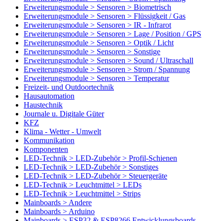
Erweiterungsmodule > Sensoren > Biometrisch
Erweiterungsmodule > Sensoren > Flüssigkeit / Gas
Erweiterungsmodule > Sensoren > IR - Infrarot
Erweiterungsmodule > Sensoren > Lage / Position / GPS
Erweiterungsmodule > Sensoren > Optik / Licht
Erweiterungsmodule > Sensoren > Sonstige
Erweiterungsmodule > Sensoren > Sound / Ultraschall
Erweiterungsmodule > Sensoren > Strom / Spannung
Erweiterungsmodule > Sensoren > Temperatur
Freizeit- und Outdoortechnik
Hausautomation
Haustechnik
Journale u. Digitale Güter
KFZ
Klima - Wetter - Umwelt
Kommunikation
Komponenten
LED-Technik > LED-Zubehör > Profil-Schienen
LED-Technik > LED-Zubehör > Sonstiges
LED-Technik > LED-Zubehör > Steuergeräte
LED-Technik > Leuchtmittel > LEDs
LED-Technik > Leuchtmittel > Strips
Mainboards > Andere
Mainboards > Arduino
Mainboards > ESP32 & ESP8266 Entwicklungsboards