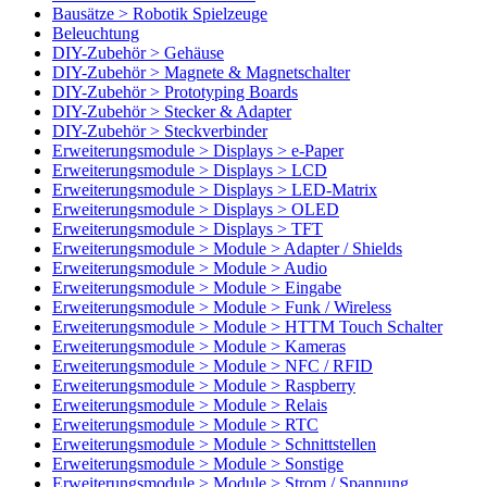
Bausätze > Robotik Spielzeuge
Beleuchtung
DIY-Zubehör > Gehäuse
DIY-Zubehör > Magnete & Magnetschalter
DIY-Zubehör > Prototyping Boards
DIY-Zubehör > Stecker & Adapter
DIY-Zubehör > Steckverbinder
Erweiterungsmodule > Displays > e-Paper
Erweiterungsmodule > Displays > LCD
Erweiterungsmodule > Displays > LED-Matrix
Erweiterungsmodule > Displays > OLED
Erweiterungsmodule > Displays > TFT
Erweiterungsmodule > Module > Adapter / Shields
Erweiterungsmodule > Module > Audio
Erweiterungsmodule > Module > Eingabe
Erweiterungsmodule > Module > Funk / Wireless
Erweiterungsmodule > Module > HTTM Touch Schalter
Erweiterungsmodule > Module > Kameras
Erweiterungsmodule > Module > NFC / RFID
Erweiterungsmodule > Module > Raspberry
Erweiterungsmodule > Module > Relais
Erweiterungsmodule > Module > RTC
Erweiterungsmodule > Module > Schnittstellen
Erweiterungsmodule > Module > Sonstige
Erweiterungsmodule > Module > Strom / Spannung