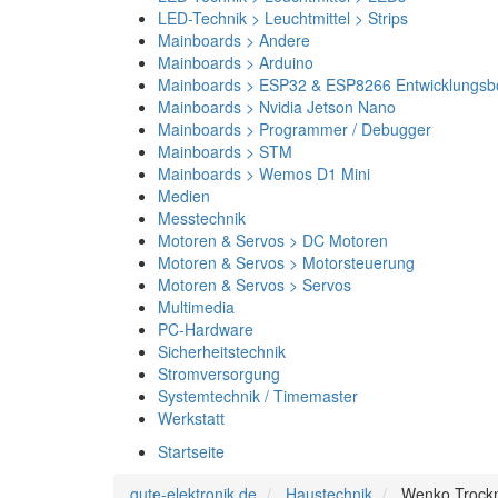
LED-Technik > Leuchtmittel > Strips
Mainboards > Andere
Mainboards > Arduino
Mainboards > ESP32 & ESP8266 Entwicklungsb
Mainboards > Nvidia Jetson Nano
Mainboards > Programmer / Debugger
Mainboards > STM
Mainboards > Wemos D1 Mini
Medien
Messtechnik
Motoren & Servos > DC Motoren
Motoren & Servos > Motorsteuerung
Motoren & Servos > Servos
Multimedia
PC-Hardware
Sicherheitstechnik
Stromversorgung
Systemtechnik / Timemaster
Werkstatt
Startseite
gute-elektronik.de
Haustechnik
Wenko Trocknu