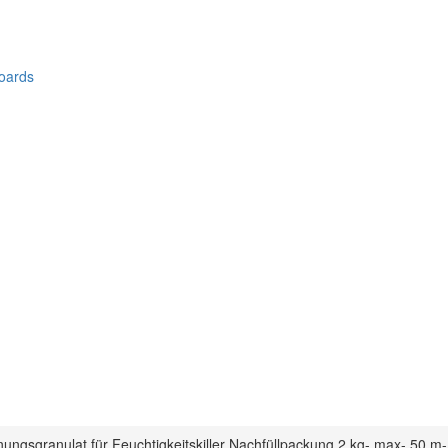
oards
ngsgranulat für Feuchtigkeitskiller Nachfüllpackung 2 kg- max- 50 m-