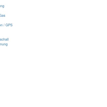
ung
 Gas
on / GPS
schall
nnung