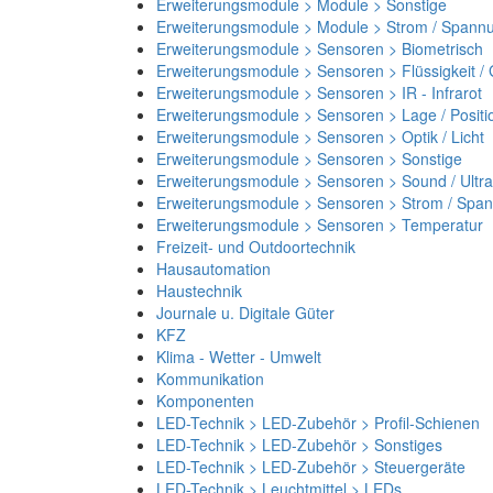
Erweiterungsmodule > Module > Sonstige
Erweiterungsmodule > Module > Strom / Spann
Erweiterungsmodule > Sensoren > Biometrisch
Erweiterungsmodule > Sensoren > Flüssigkeit /
Erweiterungsmodule > Sensoren > IR - Infrarot
Erweiterungsmodule > Sensoren > Lage / Positi
Erweiterungsmodule > Sensoren > Optik / Licht
Erweiterungsmodule > Sensoren > Sonstige
Erweiterungsmodule > Sensoren > Sound / Ultra
Erweiterungsmodule > Sensoren > Strom / Spa
Erweiterungsmodule > Sensoren > Temperatur
Freizeit- und Outdoortechnik
Hausautomation
Haustechnik
Journale u. Digitale Güter
KFZ
Klima - Wetter - Umwelt
Kommunikation
Komponenten
LED-Technik > LED-Zubehör > Profil-Schienen
LED-Technik > LED-Zubehör > Sonstiges
LED-Technik > LED-Zubehör > Steuergeräte
LED-Technik > Leuchtmittel > LEDs