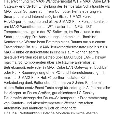
Haus/Wohnung mit MAX!-Wandthermostat WT + MAX! Cube LAN-
Gateway erforderlich Einstellung der Temperatur-Schaltpunkte via
MAX! Local Software auf Ihrem Computer Fernsteuerung via
Smartphone und Internet möglich Bis zu 8 MAX!-Funk-
Heizkörperthermostate und bis zu 8 MAX!-Funk-Fensterkontakte
pro MAX!-Wandthermostat WT + anlernbar NEU: IST-
Temperaturanzeige in der PC-Software, im Portal und in der
Smartphone-App Die Ausstattungsmerkmale im Überblick
Komfortable Wärme beim Betreten eines Raums mit nur einem
Tastendruck: Bis zu 8 MAX!-Heizkörperthermostate und bis zu 8
MAX!-Funk-Fensterkontakte in einem Raum können zentral
gesteuert werden (beim Betrieb über MAX! Cube LAN-Gateway
maximal 50 Komponenten über alle Räume anlernbar) 2
Betriebsmodi: entweder in MAX! Cube LAN-Gateway einbuchbar
oder Funk-Raumregelung ohne PC- und Internetsteuerung mit
maximal 8 MAX!-Funk-Heizkörperthermostaten Keine
Verkabelung dank Batteriebetrieb – bis zu 2 Jahre Betrieb mit
einem Batteriesatz Boost-Taste sorgt für sofortiges Aufheizen aller
Heizkörper im Raum Großes, gut ablesbares LC-Display
Dauerhafte Anzeige der Raum-/Solltemperatur Programmierung
von Komfort- und Absenktemperatur Wechsel zwischen
Automatik- und manuellem Betrieb Integrierte
Urlaubs-/Partyfunktion Einfache Montage im mitgelieferten