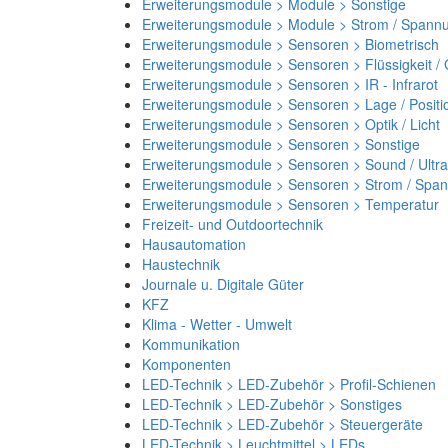
Erweiterungsmodule > Module > Sonstige
Erweiterungsmodule > Module > Strom / Spann
Erweiterungsmodule > Sensoren > Biometrisch
Erweiterungsmodule > Sensoren > Flüssigkeit /
Erweiterungsmodule > Sensoren > IR - Infrarot
Erweiterungsmodule > Sensoren > Lage / Positi
Erweiterungsmodule > Sensoren > Optik / Licht
Erweiterungsmodule > Sensoren > Sonstige
Erweiterungsmodule > Sensoren > Sound / Ultra
Erweiterungsmodule > Sensoren > Strom / Spa
Erweiterungsmodule > Sensoren > Temperatur
Freizeit- und Outdoortechnik
Hausautomation
Haustechnik
Journale u. Digitale Güter
KFZ
Klima - Wetter - Umwelt
Kommunikation
Komponenten
LED-Technik > LED-Zubehör > Profil-Schienen
LED-Technik > LED-Zubehör > Sonstiges
LED-Technik > LED-Zubehör > Steuergeräte
LED-Technik > Leuchtmittel > LEDs