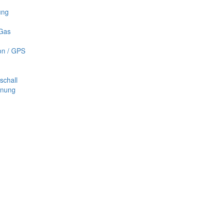
ung
 Gas
on / GPS
schall
nnung