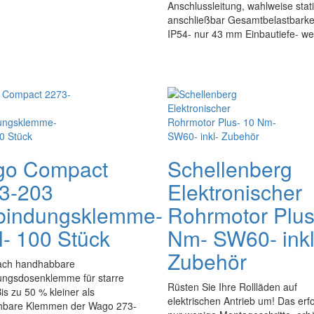
Anschlussleitung, wahlweise stat
anschließbar Gesamtbelastbarke
IP54- nur 43 mm Einbautiefe- weis
o Compact
Schellenberg
3-203
Elektronischer
bindungsklemme-
Rohrmotor Plus
l- 100 Stück
Nm- SW60- inkl
Zubehör
fach handhabbare
ungsdosenklemme für starre
Rüsten Sie Ihre Rollläden auf
is zu 50 % kleiner als
elektrischen Antrieb um! Das erf
chbare Klemmen der Wago 273-