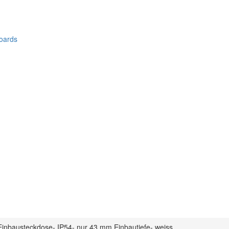
oards
Einbausteckdose- IP54- nur 43 mm Einbautiefe- weiss