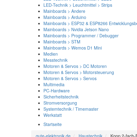
LED-Technik > Leuchtmittel > Strips
Mainboards > Andere
Mainboards > Arduino
Mainboards > ESP32 & ESP8266 Entwicklungsb
Mainboards > Nvidia Jetson Nano
Mainboards > Programmer / Debugger
Mainboards > STM
Mainboards > Wemos D1 Mini
Medien
Messtechnik
Motoren & Servos > DC Motoren
Motoren & Servos > Motorsteuerung
Motoren & Servos > Servos
Multimedia
PC-Hardware
Sicherheitstechnik
Stromversorgung
Systemtechnik / Timemaster
Werkstatt
Startseite
gute-elektronik.de
Haustechnik
Kopp 2-fach-