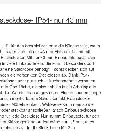
steckdose- IP54- nur 43 mm
 z. B. für den Schreibtisch oder die Küchenzeile, wenn
t – superflach mit nur 43 mm Einbautiefe und mit
e Flachstecker. Mit nur 43 mm Einbautiefe passt sich
g in viele Einbauorte ein. Sie kommt besonders dort
r eine Steckdose benötigt – sonst decken sich auf
ungen die versenkten Steckdosen ab. Dank IP54-
Steckdosen sehr gut auch in Küchenmöbeln verbauen
atte Oberfläche, die sich nahtlos in die Arbeitsplatte
t auf den Wandeinbau angewiesen. Eine besonders lange
Wunsch montierbarem Schutzkontakt-Flachstecker
hinter Möbeln einfach. Wahlweise kann man so die
 oder steckbar anschließen. 2fach-Einbausteckdose
ng für jede Steckdose Nur 43 mm Einbautiefe, für den
 mm Stärke geeignet Aufbauhöhe nur 1,5 mm, auch
le einsteckbar in die Steckdosen Mit 2 m