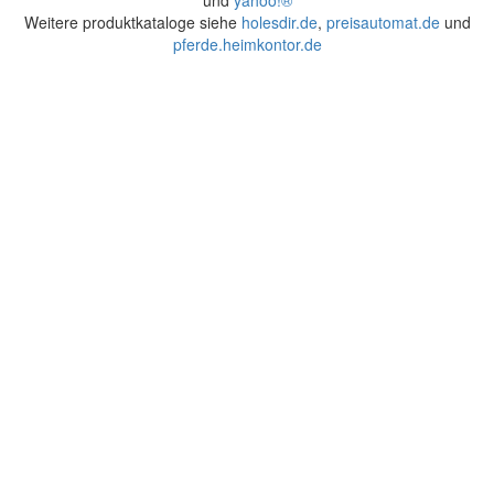
und
yahoo!®
Weitere produktkataloge siehe
holesdir.de
,
preisautomat.de
und
pferde.heimkontor.de