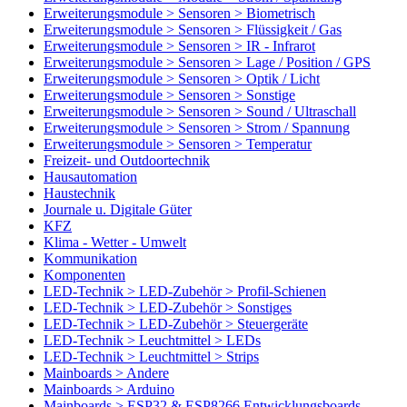
Erweiterungsmodule > Sensoren > Biometrisch
Erweiterungsmodule > Sensoren > Flüssigkeit / Gas
Erweiterungsmodule > Sensoren > IR - Infrarot
Erweiterungsmodule > Sensoren > Lage / Position / GPS
Erweiterungsmodule > Sensoren > Optik / Licht
Erweiterungsmodule > Sensoren > Sonstige
Erweiterungsmodule > Sensoren > Sound / Ultraschall
Erweiterungsmodule > Sensoren > Strom / Spannung
Erweiterungsmodule > Sensoren > Temperatur
Freizeit- und Outdoortechnik
Hausautomation
Haustechnik
Journale u. Digitale Güter
KFZ
Klima - Wetter - Umwelt
Kommunikation
Komponenten
LED-Technik > LED-Zubehör > Profil-Schienen
LED-Technik > LED-Zubehör > Sonstiges
LED-Technik > LED-Zubehör > Steuergeräte
LED-Technik > Leuchtmittel > LEDs
LED-Technik > Leuchtmittel > Strips
Mainboards > Andere
Mainboards > Arduino
Mainboards > ESP32 & ESP8266 Entwicklungsboards