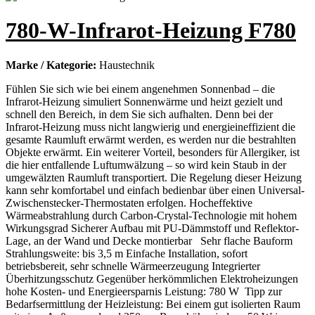
780-W-Infrarot-Heizung F780
Marke / Kategorie:
Haustechnik
Fühlen Sie sich wie bei einem angenehmen Sonnenbad – die
Infrarot-Heizung simuliert Sonnenwärme und heizt gezielt und
schnell den Bereich, in dem Sie sich aufhalten. Denn bei der
Infrarot-Heizung muss nicht langwierig und energieineffizient die
gesamte Raumluft erwärmt werden, es werden nur die bestrahlten
Objekte erwärmt. Ein weiterer Vorteil, besonders für Allergiker, ist
die hier entfallende Luftumwälzung – so wird kein Staub in der
umgewälzten Raumluft transportiert. Die Regelung dieser Heizung
kann sehr komfortabel und einfach bedienbar über einen Universal-
Zwischenstecker-Thermostaten erfolgen. Hocheffektive
Wärmeabstrahlung durch Carbon-Crystal-Technologie mit hohem
Wirkungsgrad Sicherer Aufbau mit PU-Dämmstoff und Reflektor-
Lage, an der Wand und Decke montierbar Sehr flache Bauform
Strahlungsweite: bis 3,5 m Einfache Installation, sofort
betriebsbereit, sehr schnelle Wärmeerzeugung Integrierter
Überhitzungsschutz Gegenüber herkömmlichen Elektroheizungen
hohe Kosten- und Energieersparnis Leistung: 780 W Tipp zur
Bedarfsermittlung der Heizleistung: Bei einem gut isolierten Raum