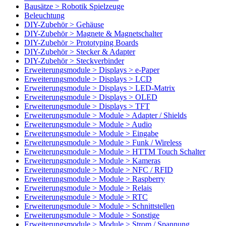
Bausätze > Robotik Spielzeuge
Beleuchtung
DIY-Zubehör > Gehäuse
DIY-Zubehör > Magnete & Magnetschalter
DIY-Zubehör > Prototyping Boards
DIY-Zubehör > Stecker & Adapter
DIY-Zubehör > Steckverbinder
Erweiterungsmodule > Displays > e-Paper
Erweiterungsmodule > Displays > LCD
Erweiterungsmodule > Displays > LED-Matrix
Erweiterungsmodule > Displays > OLED
Erweiterungsmodule > Displays > TFT
Erweiterungsmodule > Module > Adapter / Shields
Erweiterungsmodule > Module > Audio
Erweiterungsmodule > Module > Eingabe
Erweiterungsmodule > Module > Funk / Wireless
Erweiterungsmodule > Module > HTTM Touch Schalter
Erweiterungsmodule > Module > Kameras
Erweiterungsmodule > Module > NFC / RFID
Erweiterungsmodule > Module > Raspberry
Erweiterungsmodule > Module > Relais
Erweiterungsmodule > Module > RTC
Erweiterungsmodule > Module > Schnittstellen
Erweiterungsmodule > Module > Sonstige
Erweiterungsmodule > Module > Strom / Spannung