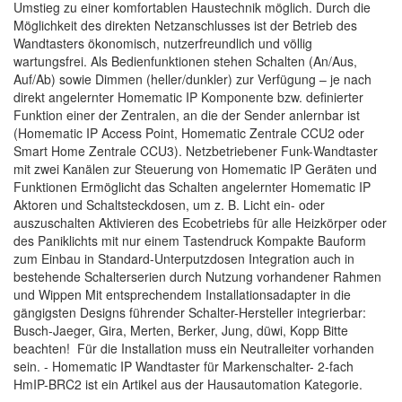
Umstieg zu einer komfortablen Haustechnik möglich. Durch die
Möglichkeit des direkten Netzanschlusses ist der Betrieb des
Wandtasters ökonomisch, nutzerfreundlich und völlig
wartungsfrei. Als Bedienfunktionen stehen Schalten (An/Aus,
Auf/Ab) sowie Dimmen (heller/dunkler) zur Verfügung – je nach
direkt angelernter Homematic IP Komponente bzw. definierter
Funktion einer der Zentralen, an die der Sender anlernbar ist
(Homematic IP Access Point, Homematic Zentrale CCU2 oder
Smart Home Zentrale CCU3). Netzbetriebener Funk-Wandtaster
mit zwei Kanälen zur Steuerung von Homematic IP Geräten und
Funktionen Ermöglicht das Schalten angelernter Homematic IP
Aktoren und Schaltsteckdosen, um z. B. Licht ein- oder
auszuschalten Aktivieren des Ecobetriebs für alle Heizkörper oder
des Paniklichts mit nur einem Tastendruck Kompakte Bauform
zum Einbau in Standard-Unterputzdosen Integration auch in
bestehende Schalterserien durch Nutzung vorhandener Rahmen
und Wippen Mit entsprechendem Installationsadapter in die
gängigsten Designs führender Schalter-Hersteller integrierbar:
Busch-Jaeger, Gira, Merten, Berker, Jung, düwi, Kopp Bitte
beachten! Für die Installation muss ein Neutralleiter vorhanden
sein. - Homematic IP Wandtaster für Markenschalter- 2-fach
HmIP-BRC2 ist ein Artikel aus der Hausautomation Kategorie.