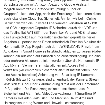
Sprachsteuerung mit Amazon Alexa und Google Assistant
möglich Komfortable Geräte-Verknüpfungen über die
Gruppenfunktion der App, nach der Erstellung funktionieren diese
auch lokal ohne Cloud Top Sicherheit: Ähnlich wie beim Online-
Banking werden die universell anerkannten Verfahren AES-128
und CCM eingesetzt Geprüfte IT-Sicherheit durch den VDE und
das Testinstitut AV-TEST – der Techniker-Verband VDE hat auch
das Funkprotokoll auf Informationssicherheit geprüft Keinerlei
Angaben zu persönlichen Daten erforderlich Erstellen Sie über die
Homematic IP App Regeln nach dem „WENN/DANN-Prinzip“, um
Aufgaben im Smart Home selbstständig ablaufen zu lassen (dabei
können ein Auslöser, auf Wunsch eine Zusatzbedingung und eine
oder mehrere Aktionen definiert werden) Über die Homematic IP
App können Sie mehrere Installationen mit Access Point
verwalten (wir empfehlen nicht mehr als fünf Installationen über
eine App zu betreiben) Anbindung von Smartfrog IP-Kameras
möglich (bis zu 10 Kameras sind anlernbar), der Kamera-Stream
lässt sich z.B. bei einer Alarmmeldung direkt aus der Homematic
IP App öffnen Die Einsatzmöglichkeiten mit Homematic IP
Sicherheit und Alarm inkl. Videoüberwachung mit Smartfrog IP-
Kameras Rollläden, Jalousien und Markisen Raumklima und
Heizungssteuerung Wetter und Umwelt Lichtsteuerung -