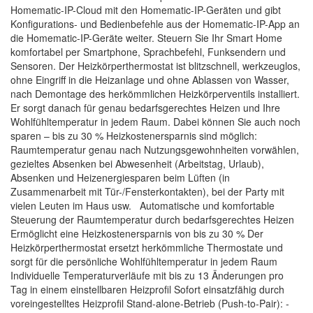
Homematic-IP-Cloud mit den Homematic-IP-Geräten und gibt
Konfigurations- und Bedienbefehle aus der Homematic-IP-App an
die Homematic-IP-Geräte weiter. Steuern Sie Ihr Smart Home
komfortabel per Smartphone, Sprachbefehl, Funksendern und
Sensoren. Der Heizkörperthermostat ist blitzschnell, werkzeuglos,
ohne Eingriff in die Heizanlage und ohne Ablassen von Wasser,
nach Demontage des herkömmlichen Heizkörperventils installiert.
Er sorgt danach für genau bedarfsgerechtes Heizen und Ihre
Wohlfühltemperatur in jedem Raum. Dabei können Sie auch noch
sparen – bis zu 30 % Heizkostenersparnis sind möglich:
Raumtemperatur genau nach Nutzungsgewohnheiten vorwählen,
gezieltes Absenken bei Abwesenheit (Arbeitstag, Urlaub),
Absenken und Heizenergiesparen beim Lüften (in
Zusammenarbeit mit Tür-/Fensterkontakten), bei der Party mit
vielen Leuten im Haus usw. Automatische und komfortable
Steuerung der Raumtemperatur durch bedarfsgerechtes Heizen
Ermöglicht eine Heizkostenersparnis von bis zu 30 % Der
Heizkörperthermostat ersetzt herkömmliche Thermostate und
sorgt für die persönliche Wohlfühltemperatur in jedem Raum
Individuelle Temperaturverläufe mit bis zu 13 Änderungen pro
Tag in einem einstellbaren Heizprofil Sofort einsatzfähig durch
voreingestelltes Heizprofil Stand-alone-Betrieb (Push-to-Pair): -