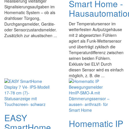
Smart Home -
Realisierung vielfältiger
Signalisierungsaufgaben im
Hausautomatio
Homematic System – ob als
drahtloser Türgong,
Der Temperatursensor im
Durchgangsmelder, Geräte-
wetterfesten Aufputzgehäuse
oder Sensorzustandsmelder.
mit 2 abgesetzten Fühlern
Zusätzlich zur akustischen ...
agiert als Funk-Wettersensor
und überträgt zyklisch die
Temperaturdifferenz zwischen
seinen beiden Fühlern.
Exklusiv bei ELV! Durch
diesen Sensor wird es einfach
möglich, z. B. die ...
EASY
Homematic IP
SmartHome