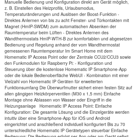
Manuelle Bedienung und Konfiguration direkt am Gerät möglich,
z. B. Einstellen des Heizprofils, Urlaubsmodus,
Temperaturänderungen und Auslösen der Boost-Funktion -
Direktes Anlernen von bis zu acht Fenster- und Türkontakten mit
Magnet (HmIP-SWDM) zum automatischen Absenken der
Raumtemperatur beim Lüften - Direktes Anlernen des
Wandthermostats HmIP-WTH-B zur komfortablen und abgesetzen
Bedienung und Regelung anhand der vom Wandthermostat
gemessenen Raumtemperatur Im Smart Home mit dem
Homematic IP Access Point oder der Zentrale CCU2/CCU3 sowie
den Funkmodulen für Raspberry Pi: - Konfiguration und
Steuerung über die kostenlose Homematic IP Smartphone-App
oder die lokale Bedienoberfläche WebUI - Kombination mit einer
Vielzahl von Homematic IP Geräten für erweiterten
Funktionsumfang Die Überwurfmutter sichert einen festen Sitz auf
allen gängigen Heizkörperventilen (M30 x 1,5 mm) Einfache
Montage ohne Ablassen von Wasser oder Eingriff in die
Heizungsanlage Homematic IP Access Point: Einfache
Konfiguration: Die gesamte Lösung und die Einzelgeräte werden
intuitiv über eine Smartphone-App für iOS und Android
eingerichtet und anschließend individuell konfiguriert Bis zu 70
unterschiedliche Homematic IP Gerätetypen steuerbar Einfache
Bedienung: Die Bedienung erfolgt per App oder am Gerät selbst