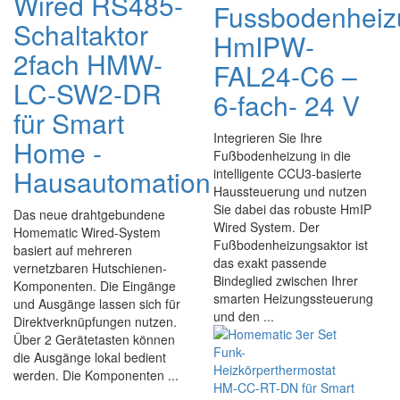
Wired RS485-
Fussbodenheiz
Schaltaktor
HmIPW-
2fach HMW-
FAL24-C6 –
LC-SW2-DR
6-fach- 24 V
für Smart
Integrieren Sie Ihre
Home -
Fußbodenheizung in die
Hausautomation
intelligente CCU3-basierte
Haussteuerung und nutzen
Sie dabei das robuste HmIP
Das neue drahtgebundene
Wired System. Der
Homematic Wired-System
Fußbodenheizungsaktor ist
basiert auf mehreren
das exakt passende
vernetzbaren Hutschienen-
Bindeglied zwischen Ihrer
Komponenten. Die Eingänge
smarten Heizungssteuerung
und Ausgänge lassen sich für
und den ...
Direktverknüpfungen nutzen.
Über 2 Gerätetasten können
die Ausgänge lokal bedient
werden. Die Komponenten ...